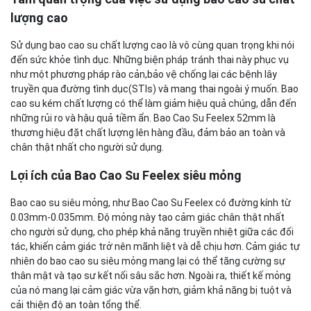
lượng cao
Sử dụng bao cao su chất lượng cao là vô cùng quan trọng khi nói
đến sức khỏe tình dục. Những biện pháp tránh thai này phục vụ
như một phương pháp rào cản,bảo vệ chống lại các bệnh lây
truyền qua đường tình dục(STIs) và mang thai ngoài ý muốn. Bao
cao su kém chất lượng có thể làm giảm hiệu quả chúng, dẫn đến
những rủi ro và hậu quả tiềm ẩn. Bao Cao Su Feelex 52mm là
thương hiệu đặt chất lượng lên hàng đầu, đảm bảo an toàn và
chân thật nhất cho người sử dụng.
Lợi ích của Bao Cao Su Feelex siêu mỏng
Bao cao su siêu mỏng, như Bao Cao Su Feelex có đường kính từ
0.03mm-0.035mm. Độ mỏng này tạo cảm giác chân thật nhất
cho người sử dụng, cho phép khả năng truyền nhiệt giữa các đối
tác, khiến cảm giác trở nên mãnh liệt và dễ chịu hơn. Cảm giác tự
nhiên do bao cao su siêu mỏng mang lại có thể tăng cường sự
thân mật và tạo sư kết nối sâu sắc hơn. Ngoài ra, thiết kế mỏng
của nó mang lại cảm giác vừa vặn hơn, giảm khả năng bị tuột và
cải thiện độ an toàn tổng thể.