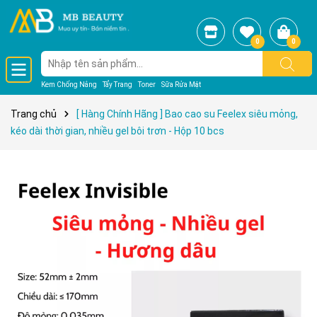
0
0
Kem Chống Nắng
Tẩy Trang
Toner
Sữa Rửa Mặt
Trang chủ
[ Hàng Chính Hãng ] Bao cao su Feelex siêu mỏng,
kéo dài thời gian, nhiều gel bôi trơn - Hộp 10 bcs