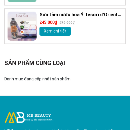
Sữa tắm nước hoa Ý Tesori d'Oriente
chính hãng 500ml kèm vòi
245.000₫
275.000₫
Xem chi tiết
SẢN PHẨM CÙNG LOẠI
Danh mục đang cập nhật sản phẩm