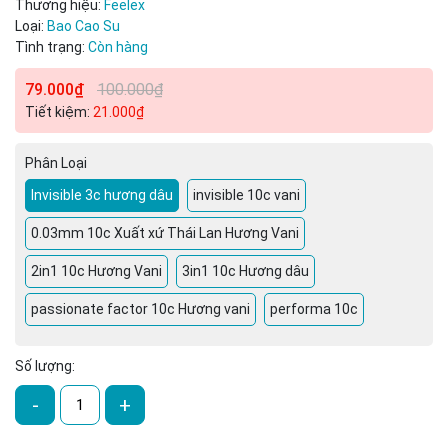
Thương hiệu:
Feelex
Loại:
Bao Cao Su
Tình trạng:
Còn hàng
79.000₫
100.000₫
Tiết kiệm:
21.000₫
Phân Loại
Mã giảm giá:
Invisible 3c hương dâu
invisible 10c vani
Ngày hết hạn:
0.03mm 10c Xuất xứ Thái Lan Hương Vani
Điều kiện:
2in1 10c Hương Vani
3in1 10c Hương dâu
passionate factor 10c Hương vani
performa 10c
Số lượng:
-
+