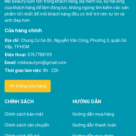
MB Beauty luôn tôn trọng khách hàng, lấy niềm vui, sự hài lòng
của khách hàng để làm động lực, không ngừng tìm kiếm các sản
phẩm tốt nhất để mỗi khách hàng đều có thể trở nên tự tin và
xinh đẹp hơn.
Cửa hàng chính
Địa chỉ:
Chung Cư hà đô , Nguyễn Văn Công, Phường 3, quận Gò
Vấp, TP.HCM
Điện thoại:
0767788109
Email:
mbbeautyvn@gmail.com
Thời gian làm việc:
8h - 22h
Hệ thống cửa hàng
CHÍNH SÁCH
HƯỚNG DẪN
Chính sách bảo mật
Hướng dẫn mua hàng
Chính sách vận chuyển
Hướng dẫn thanh toán