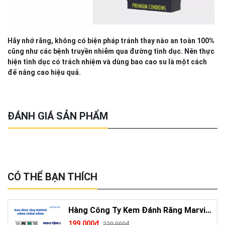
Hãy nhớ rằng, không có biện pháp tránh thay nào an toàn 100%
cũng như các bệnh truyền nhiễm qua đường tình dục. Nên thực
hiện tình dục có trách nhiệm và dùng bao cao su là một cách
để nâng cao hiệu quả.
ĐÁNH GIÁ SẢN PHẨM
CÓ THỂ BẠN THÍCH
Hàng Công Ty Kem Đánh Răng Marvis
Loại Bỏ Mảng Bám Vết Ố Vàng Làm
199.000₫
220.000₫