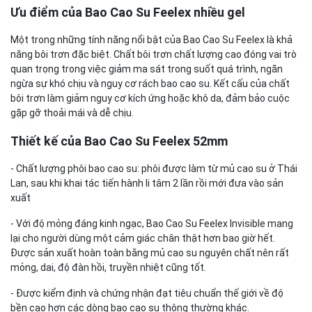
Ưu điểm của Bao Cao Su Feelex nhiều gel
Một trong những tính năng nổi bật của Bao Cao Su Feelex là khả
năng bôi trơn đặc biệt. Chất bôi trơn chất lượng cao đóng vai trò
quan trọng trong việc giảm ma sát trong suốt quá trình, ngăn
ngừa sự khó chịu và nguy cơ rách bao cao su. Kết cấu của chất
bôi trơn làm giảm nguy cơ kích ứng hoặc khô da, đảm bảo cuộc
gặp gỡ thoải mái và dễ chịu.
Thiết kế của Bao Cao Su Feelex 52mm
- Chất lượng phôi bao cao su: phôi được làm từ mủ cao su ở Thái
Lan, sau khi khai tác tiến hành li tâm 2 lần rồi mới đưa vào sản
xuất
- Với độ mỏng đáng kinh ngạc, Bao Cao Su Feelex Invisible mang
lại cho người dùng một cảm giác chân thật hơn bao giờ hết.
Được sản xuất hoàn toàn bằng mủ cao su nguyên chất nên rất
mỏng, dai, độ đàn hồi, truyền nhiệt cũng tốt.
- Được kiểm định và chứng nhận đạt tiêu chuẩn thế giới về độ
bền cao hơn các dòng bao cao su thông thường khác.