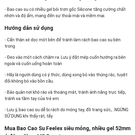
- Bao cao su có nhiều gel bôi trơn gốc Silicone tăng cường chất
nhờn và độ ẩm, mang đến sự thoải mái và mềm mại.
Hướng dẫn sử dụng
- Cẩn thận xé dọc một bên để tránh làm rách bao cao su bên
trong
- Đeo vào một cách chậm ra. Lưu ý đặt mép cuốn hướng ra bên
ngoài và cuốn uống hoàn toàn
- Hãy là người dùng có ý thức, dùng xong bỏ vào thúng rác, tuyệt
đối không bỏ vào bồn cầu.
- Bảo quản nơi khô ráo và thoáng mát, tránh ánh nắng trực tiếp,
tránh xa tầm tay của trẻ em.
- Lưu ý, bao cao su dễ bị rách do móng tay, đồ trang sức,...NGỪNG
SỬ DỤNG khi thấy rát, tấy.
Mua Bao Cao Su Feelex siêu mỏng, nhiều gel 52mm