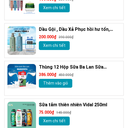
Trắng Răng 85m
Xem chi tiết
Dầu Gội , Dầu Xả Phục hồi hư tổn,
Giảm gàu sạch ngứa da đầu hương
200.000₫
390.000₫
nước hoa Milanogica 355ml
Xem chi tiết
Thùng 12 Hộp Sữa Ba Lan Sữa
MLEKOVITA Sữa Tươi Nguyên Kem 1 L
386.000₫
450.000₫
Sữa Nhập Khẩu
Thêm vào giỏ
Sữa tắm thiên nhiên Vidal 250ml
75.000₫
145.000₫
Xem chi tiết