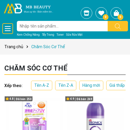
0
0
Kem Chống Nắng
Tẩy Trang
Toner
Sữa Rửa Mặt
Trang chủ
Chăm Sóc Cơ Thể
CHĂM SÓC CƠ THỂ
Tên A-Z
Tên Z-A
Hàng mới
Giá thấp đ
Xếp theo:
4.8
4.9
Đã bán
250
Đã bán
269