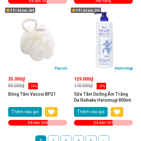
Đã bán 98
Hết hàng
4.8
4.8
Đã bán
268
Đã bán
396
Vacosi
Hatomugi
35.000₫
129.000₫
85.000₫
170.000₫
- 59%
- 24%
Bông Tắm Vacosi BP21
Sữa Tắm Dưỡng Ẩm Trắng
Da Reihaku Hatomugi 800ml
Thêm vào giỏ
Thêm vào giỏ
Đã bán 268
Đã bán 397
1
2
3
4
5
»