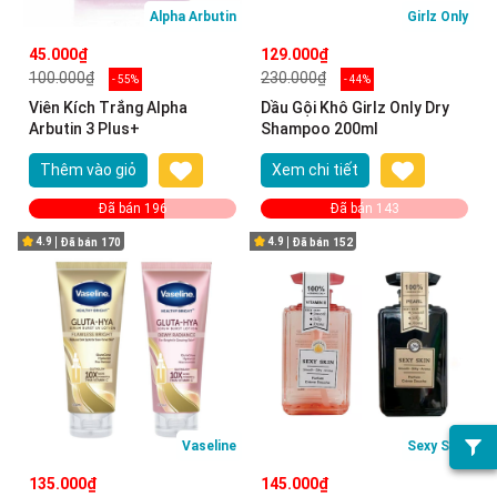
Alpha Arbutin
Girlz Only
45.000₫
129.000₫
100.000₫
230.000₫
- 55%
- 44%
Viên Kích Trắng Alpha
Dầu Gội Khô Girlz Only Dry
Arbutin 3 Plus+
Shampoo 200ml
Thêm vào giỏ
Xem chi tiết
Đã bán 196
Đã bán 143
4.9
4.9
Đã bán
170
Đã bán
152
Vaseline
Sexy Skin
135.000₫
145.000₫