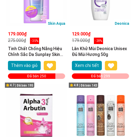
Skin Aqua
Deonica
179.000₫
129.000₫
275.000₫
179.000₫
- 35%
- 28%
Tinh Chất Chống Nắng Hiệu
Lăn Khử Mùi Deonica Unisex
Chỉnh Sắc Da Sunplay Skin
Đủ Mùi Hương 50g
Aqua Tone Up UV Essence -
Thêm vào giỏ
Xem chi tiết
Lavender SPF50+/PA++++
50g
Đã bán 250
Đã bán 299
4.7
4.8
Đã bán
195
Đã bán
143