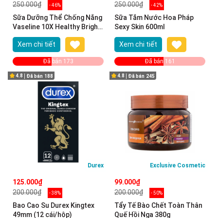
250.000₫
250.000₫
- 46%
- 42%
Sữa Dưỡng Thể Chống Nắng
Sữa Tắm Nước Hoa Pháp
Vaseline 10X Healthy Bright
Sexy Skin 600ml
Gluta Hya 330ml
Xem chi tiết
Xem chi tiết
Đã bán 173
Đã bán 161
4.8
4.8
Đã bán
188
Đã bán
245
Durex
Exclusive Cosmetic
125.000₫
99.000₫
200.000₫
200.000₫
- 38%
- 50%
Bao Cao Su Durex Kingtex
Tẩy Tế Bào Chết Toàn Thân
49mm (12 cái/hộp)
Quế Hồi Nga 380g