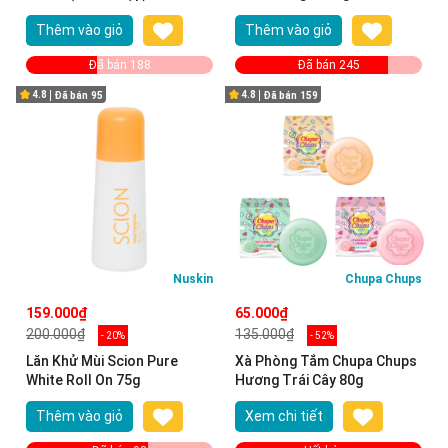
Thêm vào giỏ
Thêm vào giỏ
Đã bán 188
Đã bán 245
4.8
4.8
Đã bán
95
Đã bán
159
Nuskin
Chupa Chups
159.000₫
65.000₫
200.000₫
135.000₫
- 20%
- 52%
Lăn Khử Mùi Scion Pure
Xà Phòng Tắm Chupa Chups
White Roll On 75g
Hương Trái Cây 80g
Thêm vào giỏ
Xem chi tiết