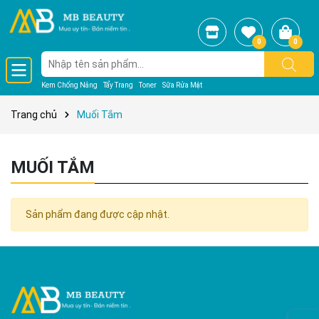
0
0
Kem Chống Nắng
Tẩy Trang
Toner
Sữa Rửa Mặt
Trang chủ
Muối Tắm
MUỐI TẮM
Sản phẩm đang được cập nhật.