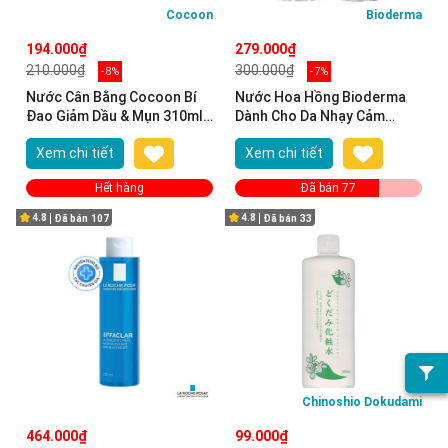
Cocoon
Bioderma
194.000₫
279.000₫
210.000₫
300.000₫
- 8%
- 7%
Nước Cân Bằng Cocoon Bí
Nước Hoa Hồng Bioderma
Đao Giảm Dầu & Mụn 310ml
Dành Cho Da Nhạy Cảm
Winter Melon Toner
250ml Sensibio Tonique
Xem chi tiết
Xem chi tiết
Hết hàng
Đã bán 77
4.8
4.8
Đã bán
107
Đã bán
33
Chinoshio Dokudami
464.000₫
99.000₫