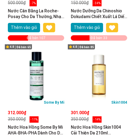
500.000₫
150.000₫
- 7%
- 34%
Nước Cân Bằng La Roche-
Nước Dưỡng Da Chinoshio
Posay Cho Da Thường, Nhạy
Dokudami Chiết Xuất Lá Diếp
Cảm 200ml Soothing Lotion
Cá 500ml Natural Skin
Thêm vào giỏ
Thêm vào giỏ
Sensitive Skin
Lotion
Đã bán 107
Đã bán 33
4.8
4.8
Đã bán
65
Đã bán
85
Some By Mi
Skin1004
312.000₫
301.000₫
350.000₫
350.000₫
- 11%
- 14%
Nước Hoa Hồng Some By Mi
Nước Hoa Hồng Skin1004
AHA-BHA-PHA Dành Cho Da
Cải Thiện Da 210ml