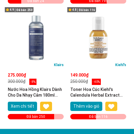
Đã bán 24
Đã bán 195
4.9
4.8
Đã bán
250
Đã bán
116
Klairs
Kiehl's
275.000₫
149.000₫
300.000₫
250.000₫
- 8%
- 40%
Nước Hoa Hồng Klairs Dành
Toner Hoa Cúc Kiehl's
Cho Da Nhạy Cảm 180ml
Calendula Herbal Extract
Supple Preparation
40ml
Xem chi tiết
Thêm vào giỏ
Unscented Toner
Đã bán 250
Đã bán 116