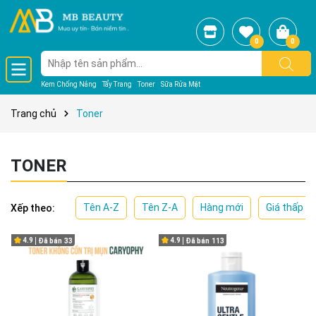
0
0
Kem Chống Nắng
Tẩy Trang
Toner
Sữa Rửa Mặt
Trang chủ
Toner
TONER
Tên A-Z
Tên Z-A
Hàng mới
Giá thấp đ
Xếp theo:
4.9
4.9
Đã bán
33
Đã bán
113