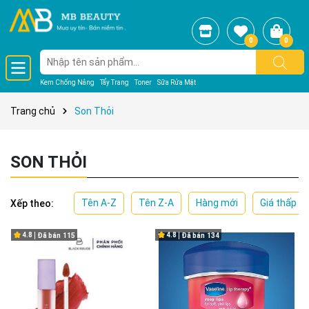
0
0
Kem Chống Nắng
Tẩy Trang
Toner
Sữa Rửa Mặt
Trang chủ
Son Thỏi
SON THỎI
Tên A-Z
Tên Z-A
Hàng mới
Giá thấp đ
Xếp theo:
4.8
4.8
Đã bán
115
Đã bán
134