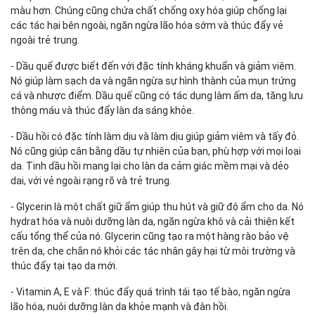
màu hơn. Chúng cũng chứa chất chống oxy hóa giúp chống lại
các tác hại bên ngoài, ngăn ngừa lão hóa sớm và thúc đẩy vẻ
ngoài trẻ trung.
- Dầu quế được biết đến với đặc tính kháng khuẩn và giảm viêm.
Nó giúp làm sạch da và ngăn ngừa sự hình thành của mụn trứng
cá và nhược điểm. Dầu quế cũng có tác dụng làm ấm da, tăng lưu
thông máu và thúc đẩy làn da sáng khỏe.
- Dầu hồi có đặc tính làm dịu và làm dịu giúp giảm viêm và tấy đỏ.
Nó cũng giúp cân bằng dầu tự nhiên của bạn, phù hợp với mọi loại
da. Tinh dầu hồi mang lại cho làn da cảm giác mềm mại và dẻo
dai, với vẻ ngoài rạng rõ và trẻ trung.
- Glycerin là một chất giữ ẩm giúp thu hút và giữ độ ẩm cho da. Nó
hydrat hóa và nuôi dưỡng làn da, ngăn ngừa khô và cải thiện kết
cấu tổng thể của nó. Glycerin cũng tạo ra một hàng rào bảo vệ
trên da, che chắn nó khỏi các tác nhân gây hại từ môi trường và
thúc đẩy tại tạo da mới.
- Vitamin A, E và F: thúc đẩy quá trình tái tạo tế bào, ngăn ngừa
lão hóa, nuôi dưỡng làn da khỏe mạnh và đàn hồi.