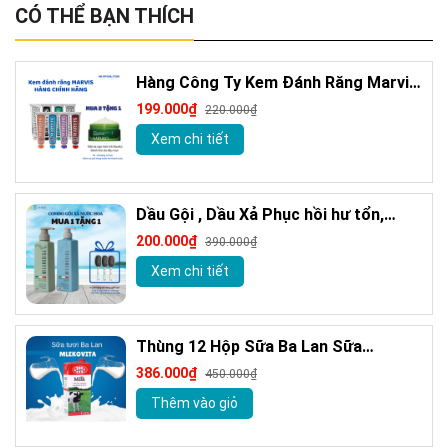
CÓ THỂ BẠN THÍCH
Hàng Công Ty Kem Đánh Răng Marvis
Loại Bỏ Mảng Bám Vết Ố Vàng Làm
199.000₫
220.000₫
Trắng Răng 85m
Xem chi tiết
Dầu Gội , Dầu Xả Phục hồi hư tổn,
Giảm gàu sạch ngứa da đầu hương
200.000₫
390.000₫
nước hoa Milanogica 355ml
Xem chi tiết
Thùng 12 Hộp Sữa Ba Lan Sữa
MLEKOVITA Sữa Tươi Nguyên Kem 1 L
386.000₫
450.000₫
Sữa Nhập Khẩu
Thêm vào giỏ