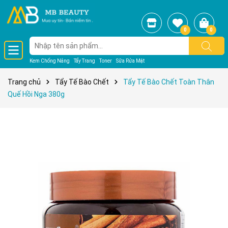
0
0
Kem Chống Nắng
Tẩy Trang
Toner
Sữa Rửa Mặt
Trang chủ
Tẩy Tế Bào Chết
Tẩy Tế Bào Chết Toàn Thân
Quế Hồi Nga 380g