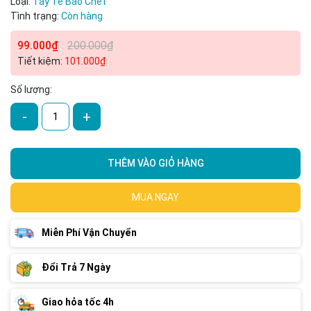
Loại:
Tẩy Tế Bào Chết
Ngày hết hạn:
Tình trạng:
Còn hàng
Điều kiện:
99.000₫
200.000₫
Tiết kiệm:
101.000₫
Số lượng:
-
+
THÊM VÀO GIỎ HÀNG
MUA NGAY
Miễn Phí Vận Chuyển
Đổi Trả 7 Ngày
Giao hỏa tốc 4h