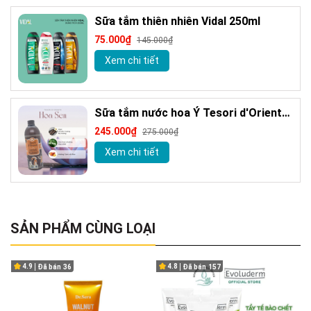
Sữa tắm thiên nhiên Vidal 250ml
75.000₫
145.000₫
Xem chi tiết
Sữa tắm nước hoa Ý Tesori d'Oriente
chính hãng 500ml kèm vòi
245.000₫
275.000₫
Xem chi tiết
SẢN PHẨM CÙNG LOẠI
4.9
4.8
Đã bán
36
Đã bán
157