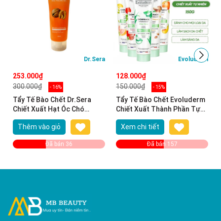
Dr.Sera
Evoluderm
253.000₫
128.000₫
300.000₫
150.000₫
- 16%
- 15%
Tẩy Tế Bào Chết Dr.Sera
Tẩy Tế Bào Chết Evoluderm
Chiết Xuất Hạt Óc Chó
Chiết Xuất Thành Phần Tự
100ml Walnut Face Peeling
Nhiên 150g
Thêm vào giỏ
Xem chi tiết
Gel
Đã bán 36
Đã bán 157