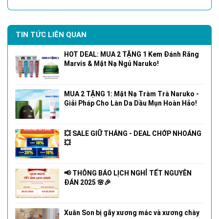
TIN TỨC LIÊN QUAN
HOT DEAL: MUA 2 TẶNG 1 Kem Đánh Răng
Marvis & Mặt Nạ Ngủ Naruko!
MUA 2 TẶNG 1: Mặt Nạ Tràm Trà Naruko -
Giải Pháp Cho Làn Da Dầu Mụn Hoàn Hảo!
💥 SALE GIỮ THÁNG - DEAL CHỚP NHOÁNG
💥
📢 THÔNG BÁO LỊCH NGHỈ TẾT NGUYÊN
ĐÁN 2025 🌸🎉
Xuân Son bị gãy xương mác và xương chày