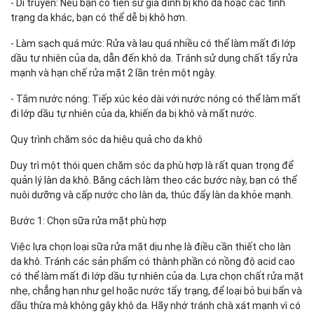
- Di truyền: Nếu bạn có tiền sử gia đình bị khô da hoặc các tình
trạng da khác, bạn có thể dễ bị khô hơn.
- Làm sạch quá mức: Rửa và lau quá nhiều có thể làm mất đi lớp
dầu tự nhiên của da, dẫn đến khô da. Tránh sử dụng chất tẩy rửa
mạnh và hạn chế rửa mặt 2 lần trên một ngày.
- Tắm nước nóng: Tiếp xúc kéo dài với nước nóng có thể làm mất
đi lớp dầu tự nhiên của da, khiến da bị khô và mất nước.
Quy trình chăm sóc da hiệu quả cho da khô
Duy trì một thói quen chăm sóc da phù hợp là rất quan trọng để
quản lý làn da khô. Băng cách làm theo các bước này, bạn có thể
nuôi dưỡng và cấp nước cho làn da, thúc đẩy làn da khỏe mạnh.
Bước 1: Chọn sữa rửa mặt phù hợp
Việc lựa chọn loại sữa rửa mặt dịu nhẹ là điều cần thiết cho làn
da khô. Tránh các sản phẩm có thành phần có nồng độ acid cao
có thể làm mất đi lớp dầu tự nhiên của da. Lựa chọn chất rửa mặt
nhẹ, chẳng hạn như gel hoặc nước tẩy trạng, để loại bỏ bụi bẩn và
dầu thừa mà không gây khô da. Hãy nhớ tránh chà xát mạnh vì có