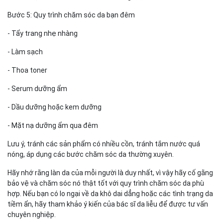
Bước 5: Quy trình chăm sóc da bạn đêm
- Tẩy trang nhẹ nhàng
- Làm sạch
- Thoa toner
- Serum dưỡng ẩm
- Dầu dưỡng hoặc kem dưỡng
- Mặt nạ dưỡng ẩm qua đêm
Lưu ý, tránh các sản phẩm có nhiều cồn, tránh tắm nước quá
nóng, áp dụng các bước chăm sóc da thường xuyên.
Hãy nhớ rằng làn da của mỗi người là duy nhất, vì vậy hãy cố gằng
bảo vệ và chăm sóc nó thật tốt với quy trình chăm sóc da phù
hợp. Nếu bạn có lo ngại về da khô dai dẳng hoặc các tình trạng da
tiềm ẩn, hãy tham khảo ý kiến của bác sĩ da liễu để được tư vấn
chuyên nghiệp.