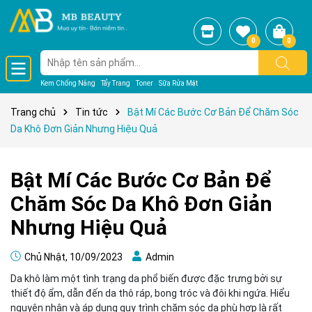
0
0
Kem Chống Nắng
Tẩy Trang
Toner
Sữa Rửa Mặt
Trang chủ
Tin tức
Bật Mí Các Bước Cơ Bản Để Chăm Sóc
Da Khô Đơn Giản Nhưng Hiệu Quả
Bật Mí Các Bước Cơ Bản Để
Chăm Sóc Da Khô Đơn Giản
Nhưng Hiệu Quả
Chủ Nhật, 10/09/2023
Admin
Da khô làm một tình trạng da phổ biến được đặc trưng bởi sự
thiết độ ẩm, dẫn đến da thô ráp, bong tróc và đôi khi ngứa. Hiểu
nguyên nhân và áp dụng quy trình chăm sóc da phù hợp là rất