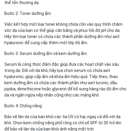
thể tổn thương da.
Bước 2: Toner dưỡng ẩm
Việc kết hợp một loại toner không chứa cồn vào quy trình chăm
sóc da của bạn có thể giúp cân bằng và phục hồi độ pH cho da.
Hãy tìm loại toner có chứa các thành phần dưỡng ẩm như axit
hyaluronic để cung cấp thêm một lớp độ ẩm.
Bước 3: Serum dưỡng ẩm và kem dưỡng ẩm
Serum là công thức đậm đặc giúp đưa các hoạt chất vào sâu
trong da. Đối với da khô, hãy lựa chọn serum có chứa axit
hyaluronic, giúp cấp ẩm và khóa ẩm hiệu quả. Tiếp theo, thao
kem dưỡng ẩm có chứa các thành phần như axit luronic, dầu
jojoba, dimethicone hoặc glycerin để bổ sung hàng rào độ ẩm cho
da và ngăn ngừa nếp nhăn cũng như các mảng khô.
Bước 4: Chống nắng
Bảo vệ làn da của bạn khỏi các tia UV có hại, ngay cả đối với da
khô. Chọn kem chống nắng phổ rộng có chỉ số SPF từ 30 trở lên
để bảo vệ làn da của bạn khỏi ánh nắng mặt trời.