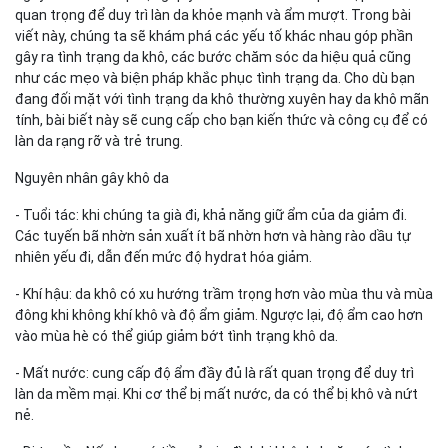
quan trọng để duy trì làn da khỏe mạnh và ẩm mượt. Trong bài
viết này, chúng ta sẽ khám phá các yếu tố khác nhau góp phần
gây ra tình trạng da khô, các bước chăm sóc da hiệu quả cũng
như các mẹo và biện pháp khắc phục tình trạng da. Cho dù bạn
đang đối mặt với tình trạng da khô thường xuyên hay da khô mãn
tính, bài biết này sẽ cung cấp cho bạn kiến thức và công cụ để có
làn da rạng rỡ và trẻ trung.
Nguyên nhân gây khô da
- Tuổi tác: khi chúng ta già đi, khả năng giữ ẩm của da giảm đi.
Các tuyến bã nhờn sản xuất ít bã nhờn hơn và hàng rào dầu tự
nhiên yếu đi, dẫn đến mức độ hydrat hóa giảm.
- Khí hậu: da khô có xu hướng trầm trọng hơn vào mùa thu và mùa
đông khi không khí khô và độ ẩm giảm. Ngược lại, độ ẩm cao hơn
vào mùa hè có thể giúp giảm bớt tình trạng khô da.
- Mất nước: cung cấp độ ẩm đầy đủ là rất quan trọng để duy trì
làn da mềm mại. Khi cơ thể bị mất nước, da có thể bị khô và nứt
nẻ.