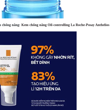
 chống nắng:
Kem chống nắng Oil-controlling La Roche-Posay Anthelios 