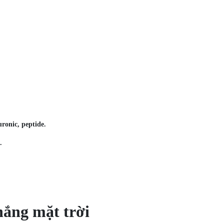
ronic, peptide.
.
nắng mặt trời