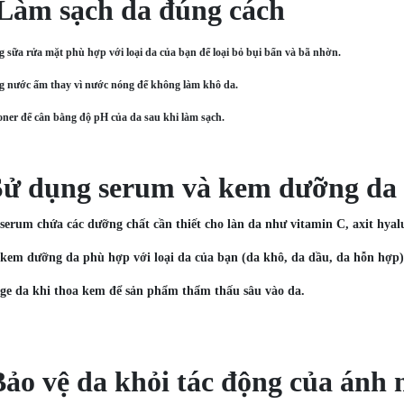
Làm sạch da đúng cách
g sữa rửa mặt phù hợp với loại da của bạn để loại bỏ bụi bẩn và bã nhờn.
g nước ấm thay vì nước nóng để không làm khô da.
oner để cân bằng độ pH của da sau khi làm sạch.
Sử dụng serum và kem dưỡng da
serum chứa các dưỡng chất cần thiết cho làn da như vitamin C, axit hyalu
kem dưỡng da phù hợp với loại da của bạn (da khô, da dầu, da hỗn hợp)
ge da khi thoa kem để sản phẩm thẩm thấu sâu vào da.
Bảo vệ da khỏi tác động của ánh 