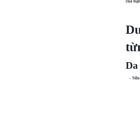
của bạn
Dư
từ
Da
- Sữa 