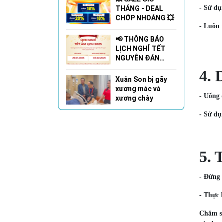
- Sử dụ
THÁNG - DEAL
CHỚP NHOÁNG 💥
- Luôn 
📢 THÔNG BÁO
LỊCH NGHỈ TẾT
NGUYÊN ĐÁN
2025 🌸🎉
4. 
Xuân Son bị gãy
xương mác và
- Uống
xương chày
- Sử d
5. 
- Đừng 
- Thực 
Chăm só