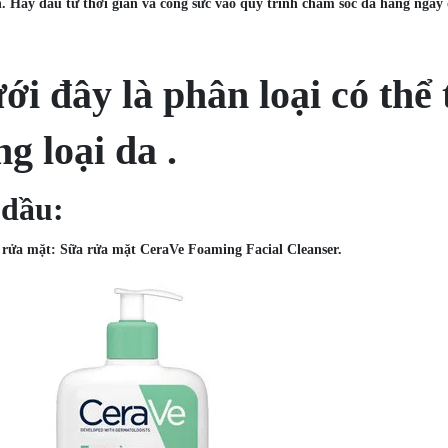
. Hãy đầu tư thời gian và công sức vào quy trình chăm sóc da hàng ngày 
ới đây là phân loại có thể
ng loại da .
 dầu:
rửa mặt: Sữa rửa mặt CeraVe Foaming Facial Cleanser.