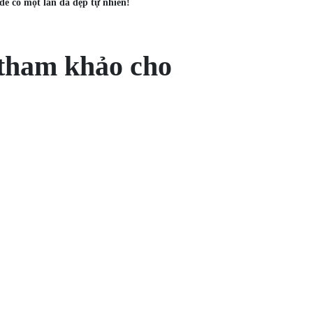
để có một làn da đẹp tự nhiên!
 tham khảo cho