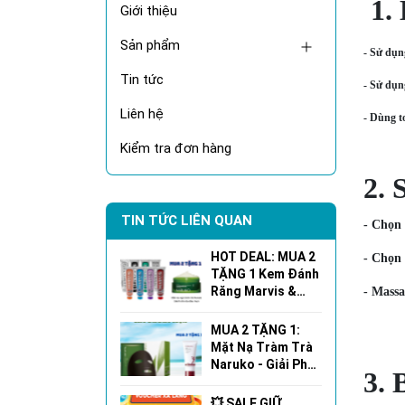
1. 
Giới thiệu
Sản phẩm
- Sử dụn
Tin tức
- Sử dụn
Liên hệ
- Dùng t
Kiểm tra đơn hàng
2. 
TIN TỨC LIÊN QUAN
- Chọn 
HOT DEAL: MUA 2
- Chọn 
TẶNG 1 Kem Đánh
Răng Marvis &
- Massa
Mặt Nạ Ngủ
Naruko!
MUA 2 TẶNG 1:
Mặt Nạ Tràm Trà
Naruko - Giải Pháp
3. 
Cho Làn Da Dầu
Mụn Hoàn Hảo!
💥 SALE GIỮ