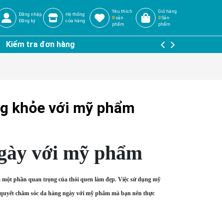
Yêu thích
Giỏ hàng
Đăng nhập
Hệ thống
0
sản
0
Sản
Đăng ký
cửa hàng
phẩm
phẩm
Kiểm tra đơn hàng
ng khỏe với mỹ phẩm
ngày với mỹ phẩm
 là một phần quan trọng của thói quen làm đẹp. Việc sử dụng mỹ
í quyết chăm sóc da hàng ngày với mỹ phẩm mà bạn nên thực