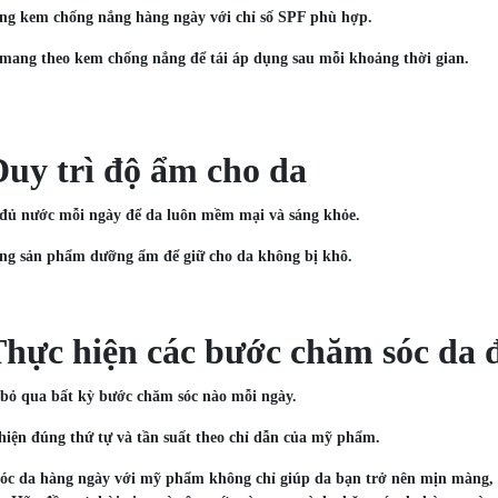
ng kem chống nắng hàng ngày với chỉ số SPF phù hợp.
mang theo kem chống nắng để tái áp dụng sau mỗi khoảng thời gian.
Duy trì độ ẩm cho da
 đủ nước mỗi ngày để da luôn mềm mại và sáng khỏe.
ụng sản phẩm dưỡng ẩm để giữ cho da không bị khô.
Thực hiện các bước chăm sóc da 
bỏ qua bất kỳ bước chăm sóc nào mỗi ngày.
hiện đúng thứ tự và tần suất theo chỉ dẫn của mỹ phẩm.
c da hàng ngày với mỹ phẩm không chỉ giúp da bạn trở nên mịn màng, sá