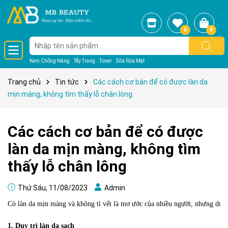
0
0
Kem Chống Nắng
Tẩy Trang
Toner
Sữa Rửa Mặt
Trang chủ
Tin tức
Các cách cơ bản để có được làn da
mịn màng, không tìm thấy lỗ chân lông
Các cách cơ bản để có được
làn da mịn màng, không tìm
thấy lỗ chân lông
Thứ Sáu, 11/08/2023
Admin
Có làn da mịn màng và không tì vết là mơ ước của nhiều người, nhưng dườn
1. Duy trì làn da sạch