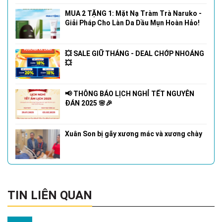
MUA 2 TẶNG 1: Mặt Nạ Tràm Trà Naruko -
Giải Pháp Cho Làn Da Dầu Mụn Hoàn Hảo!
💥 SALE GIỮ THÁNG - DEAL CHỚP NHOÁNG
💥
📢 THÔNG BÁO LỊCH NGHỈ TẾT NGUYÊN
ĐÁN 2025 🌸🎉
Xuân Son bị gãy xương mác và xương chày
TIN LIÊN QUAN