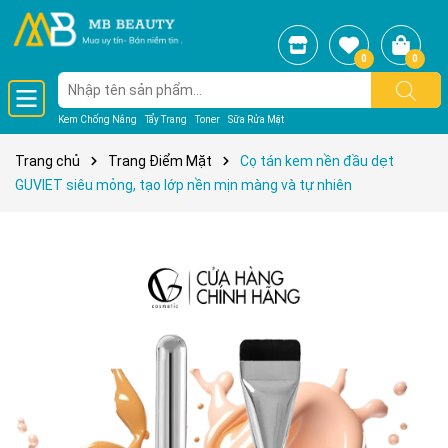
0
0
Kem Chống Nắng
Tẩy Trang
Toner
Sữa Rửa Mặt
Trang chủ
Trang Điểm Mặt
Cọ tán kem nền đầu dẹt
GUVIET siêu mỏng, tạo lớp nền mịn màng và tự nhiên