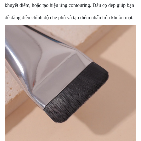
khuyết điểm, hoặc tạo hiệu ứng contouring. Đầu cọ dẹp giúp bạn
dễ dàng điều chỉnh độ che phủ và tạo điểm nhấn trên khuôn mặt.