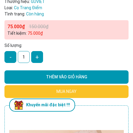
Thương hiệu:
GUVIET
Điều kiện:
Loại:
Cọ Trang Điểm
Tình trạng:
Còn hàng
75.000₫
150.000₫
Tiết kiệm:
75.000₫
Số lượng:
-
+
THÊM VÀO GIỎ HÀNG
MUA NGAY
Khuyến mãi đặc biệt !!!