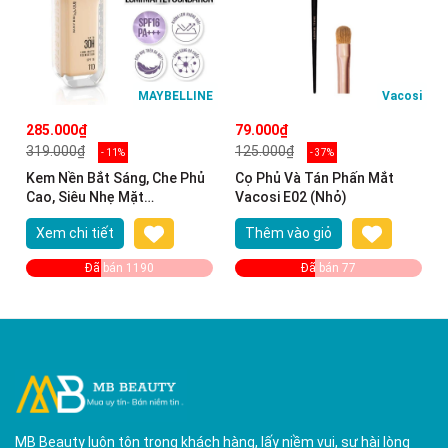
MAYBELLINE
Vacosi
285.000₫
79.000₫
319.000₫
125.000₫
- 11%
- 37%
Kem Nền Bắt Sáng, Che Phủ
Cọ Phủ Và Tán Phấn Mắt
Cao, Siêu Nhẹ Mặt
Vacosi E02 (Nhỏ)
Maybelline Super Stay Up To
Xem chi tiết
Thêm vào giỏ
30H Lumi-Matte Foundation
35ml
Đã bán 1190
Đã bán 77
MB Beauty luôn tôn trọng khách hàng, lấy niềm vui, sự hài lòng