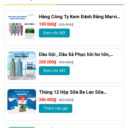
Hàng Công Ty Kem Đánh Răng Marvis
Loại Bỏ Mảng Bám Vết Ố Vàng Làm
199.000₫
220.000₫
Trắng Răng 85m
Xem chi tiết
Dầu Gội , Dầu Xả Phục hồi hư tổn,
Giảm gàu sạch ngứa da đầu hương
200.000₫
390.000₫
nước hoa Milanogica 355ml
Xem chi tiết
Thùng 12 Hộp Sữa Ba Lan Sữa
MLEKOVITA Sữa Tươi Nguyên Kem 1 L
386.000₫
450.000₫
Sữa Nhập Khẩu
Thêm vào giỏ