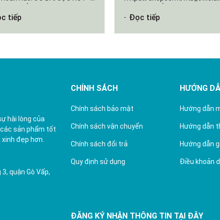
LƯỢNG CÓ HẠN! Bạn đang
VOUCHER SÀN: 153HB40K - Gi
c tiếp
Đọc tiếp
.
10% tối đa 40K đơn từ 250K
153HB100K - Giảm 10% tối đa
100K đơn...
CHÍNH SÁCH
HƯỚNG D
Chính sách bảo mật
Hướng dẫn 
sự hài lòng của
Chính sách vận chuyển
Hướng dẫn t
 các sản phẩm tốt
 xinh đẹp hơn.
Chính sách đổi trả
Hướng dẫn g
Quy định sử dụng
Điều khoản d
 3, quận Gò Vấp,
ĐĂNG KÝ NHẬN THÔNG TIN TẠI ĐÂY