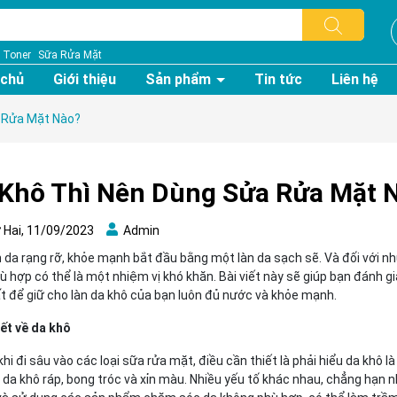
Toner
Sữa Rửa Mặt
 chủ
Giới thiệu
Sản phẩm
Tin tức
Liên hệ
 Rửa Mặt Nào?
Khô Thì Nên Dùng Sửa Rửa Mặt 
Hai, 11/09/2023
Admin
 da rạng rỡ, khỏe mạnh bắt đầu bằng một làn da sạch sẽ. Và đối với nhữ
 hợp có thể là một nhiệm vị khó khăn. Bài viết này sẽ giúp bạn đánh gi
t để giữ cho làn da khô của bạn luôn đủ nước và khỏe mạnh.
iết về da khô
hi đi sâu vào các loại sữa rửa mặt, điều cần thiết là phải hiểu da khô l
 da khô ráp, bong tróc và xỉn màu. Nhiều yếu tố khác nhau, chẳng hạn 