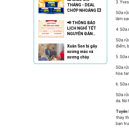
3. Yve
THÁNG - DEAL
CHỚP NHOÁNG 💥
Sữa rửa
làm sạ
📢 THÔNG BÁO
LỊCH NGHỈ TẾT
4. Sữa
NGUYÊN ĐÁN
2025 🌸🎉
Sữa rửa
Xuân Son bị gãy
điểm, b
xương mác và
5. Sữa
xương chày
Sữa rử
hòa tan
6. Sữa
Sữa rử
da. Nó
Tuyên 
thay th
bạn trư