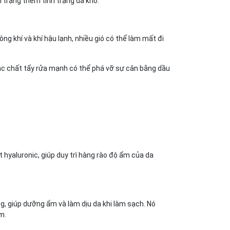
trạng thêm tình trạng da khô.
ông khí và khí hậu lạnh, nhiều gió có thể làm mất đi
c chất tẩy rửa mạnh có thể phá vỡ sự cân bằng dầu
hyaluronic, giúp duy trì hàng rào độ ẩm của da
g, giúp dưỡng ẩm và làm dịu da khi làm sạch. Nó
m.