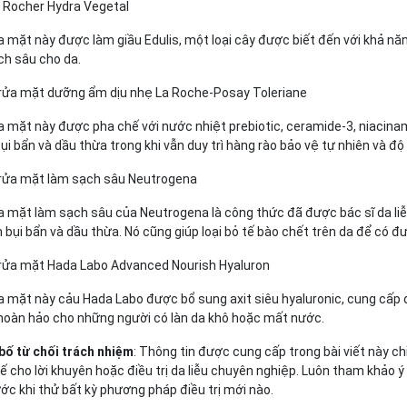
s Rocher Hydra Vegetal
 mặt này được làm giầu Edulis, một loại cây được biết đến với khả năn
ch sâu cho da.
 rửa mặt dưỡng ẩm dịu nhẹ La Roche-Posay Toleriane
 mặt này được pha chế với nước nhiệt prebiotic, ceramide-3, niacinami
ụi bẩn và dầu thừa trong khi vẫn duy trì hàng rào bảo vệ tự nhiên và độ
 rửa mặt làm sạch sâu Neutrogena
a mặt làm sạch sâu của Neutrogena là công thức đã được bác sĩ da liễ
 bụi bẩn và dầu thừa. Nó cũng giúp loại bỏ tế bào chết trên da để có 
 rửa mặt Hada Labo Advanced Nourish Hyaluron
a mặt này cảu Hada Labo được bổ sung axit siêu hyaluronic, cung cấp 
 hoàn hảo cho những người có làn da khô hoặc mất nước.
bố từ chối trách nhiệm
: Thông tin được cung cấp trong bài viết này c
ế cho lời khuyên hoặc điều trị da liễu chuyên nghiệp. Luôn tham khảo
ớc khi thử bất kỳ phương pháp điều trị mới nào.