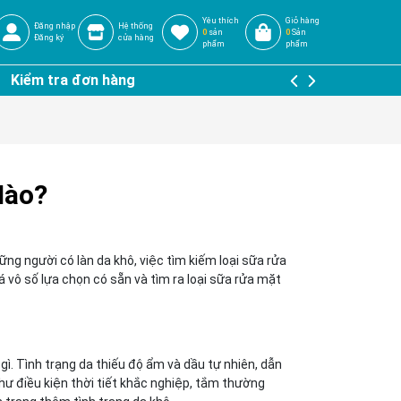
Yêu thích
Giỏ hàng
Đăng nhập
Hệ thống
0
sản
0
Sản
Đăng ký
cửa hàng
phẩm
phẩm
Kiểm tra đơn hàng
Nào?
ng người có làn da khô, việc tìm kiếm loại sữa rửa
á vô số lựa chọn có sẵn và tìm ra loại sữa rửa mặt
à gì. Tình trạng da thiếu độ ẩm và dầu tự nhiên, dẫn
như điều kiện thời tiết khắc nghiệp, tắm thường