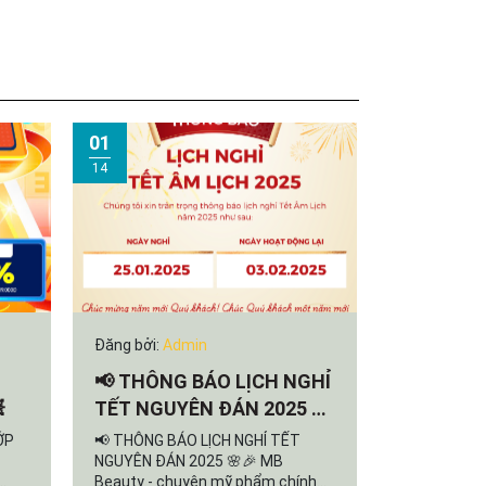
01
01
14
06
Đăng bởi:
Admin
Đăng bởi:
A
📢 THÔNG BÁO LỊCH NGHỈ
Xuân Son

TẾT NGUYÊN ĐÁN 2025 🌸
mác và x
🎉
ỚP
📢 THÔNG BÁO LỊCH NGHỈ TẾT
Ngay sau tr
NGUYÊN ĐÁN 2025 🌸🎉 MB
tịch VFF Ng
Beauty - chuyên mỹ phẩm chính
thư ký Nguy