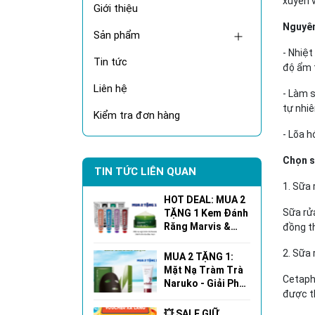
xuyên 
Giới thiệu
Nguyên
Sản phẩm
- Nhiệt
Tin tức
độ ẩm 
Liên hệ
- Làm 
tự nhiê
Kiểm tra đơn hàng
- Lõa h
Chọn s
TIN TỨC LIÊN QUAN
1. Sữa
HOT DEAL: MUA 2
Sữa rửa
TẶNG 1 Kem Đánh
Răng Marvis &
đồng th
Mặt Nạ Ngủ
Naruko!
2. Sữa
MUA 2 TẶNG 1:
Mặt Nạ Tràm Trà
Cetaphi
Naruko - Giải Pháp
được th
Cho Làn Da Dầu
Mụn Hoàn Hảo!
💥 SALE GIỮ