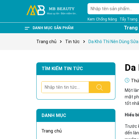
Kem Chống Nắng
Tẩy Trang
Trang
DANH MỤC SẢN PHẨM
Bách hóa Online
Sản Phẩm Bán Chạy
Thương Hiệu
Hot Deals
Mỹ Phẩm High - End
Chắm Sóc Cá Nhân
Thực Phẩm Chức Nắng
Chăm Sóc Da Đầu
Kem Dưỡng
Nước Hoa
Chăm Sóc Da Mặt
Trang Điểm
Chắm Sóc Cơ Thể
Trang chủ
Tin tức
Da Khô Thì Nên Dùng Sửa
Da 
TÌM KIẾM TIN TỨC
Thứ 
Một làn
mặt phù
tốt nhấ
Hiểu b
DANH MỤC
Trước k
Trang chủ
dến làn