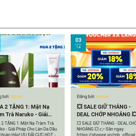
03
14
 bởi:
Admin
Đăng bởi:
Admin
 2 TẶNG 1: Mặt Nạ
💥 SALE GIỮ THÁNG -
m Trà Naruko - Giải
DEAL CHỚP NHOÁNG 
p Cho Làn Da Dầu Mụn
2 TẶNG 1: Mặt Nạ Tràm Trà
💥 SALE GIỮ THÁNG - DEAL CH
n Hảo!
ko - Giải Pháp Cho Làn Da Dầu
NHOÁNG 💥 👉 Săn ngay :
Hoàn Hảo! ƯU ĐÃI CỰC HOT -
https://shopee.vn/mb_official