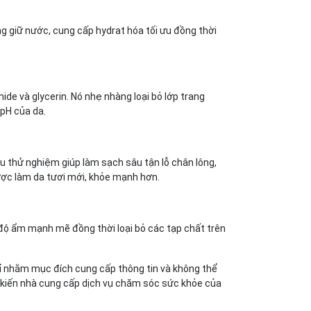
g giữ nước, cung cấp hydrat hóa tối ưu đồng thời
de và glycerin. Nó nhẹ nhàng loại bỏ lớp trang
 pH của da.
u thử nghiệm giúp làm sạch sâu tận lỗ chân lông,
được làm da tươi mới, khỏe mạnh hơn.
độ ẩm mạnh mẽ đồng thời loại bỏ các tạp chất trên
hỉ nhằm mục đích cung cấp thông tin và không thể
 ý kiến nhà cung cấp dịch vụ chăm sóc sức khỏe của