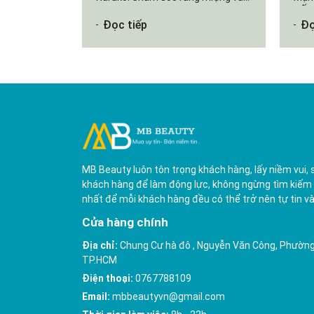
da mặt toàn diện với ưu đãi cực...
SỐ 
Đọc tiếp
Đọ
đau..
MB Beauty luôn tôn trọng khách hàng, lấy niềm vui, 
khách hàng để làm động lực, không ngừng tìm kiếm
nhất để mỗi khách hàng đều có thể trở nên tự tin và
Cửa hàng chính
Địa chỉ:
Chung Cư hà đô , Nguyễn Văn Công, Phường
TP.HCM
Điện thoại:
0767788109
Email:
mbbeautyvn@gmail.com