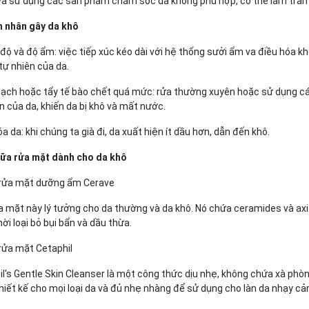
và sử dụng các sản phẩm chăm sóc da không phù hợp, có thể làm trầm 
 nhân gây da khô
 độ và độ ẩm: việc tiếp xúc kéo dài với hệ thống sưởi ẩm va điều hóa kh
tự nhiên của da.
sạch hoặc tẩy tế bào chết quá mức: rửa thường xuyên hoặc sử dụng cá
n của da, khiến da bị khô và mất nước.
óa da: khi chúng ta già đi, da xuất hiện ít dầu hơn, dẫn đến khô.
ữa rửa mặt dành cho da khô
 rửa mặt dưỡng ẩm Cerave
 mặt này lý tưởng cho da thường và da khô. Nó chứa ceramides và axit 
ời loại bỏ bụi bẩn và dầu thừa.
 rửa mặt Cetaphil
l's Gentle Skin Cleanser là một công thức dịu nhẹ, không chứa xà phòn
iết kế cho mọi loại da và đủ nhẹ nhàng để sử dụng cho làn da nhạy cả