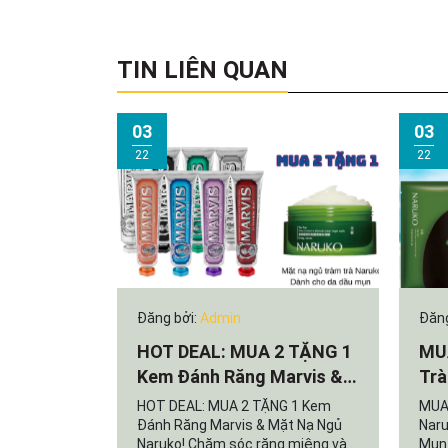
TIN LIÊN QUAN
03
03
22
22
Đăng bởi:
Admin
Đăng
HOT DEAL: MUA 2 TẶNG 1
MUA
Kem Đánh Răng Marvis &
Trà
Mặt Nạ Ngủ Naruko!
Phá
HOT DEAL: MUA 2 TẶNG 1 Kem
MUA 
Hoà
Đánh Răng Marvis & Mặt Nạ Ngủ
Naru
Naruko! Chăm sóc răng miệng và
Mụn 