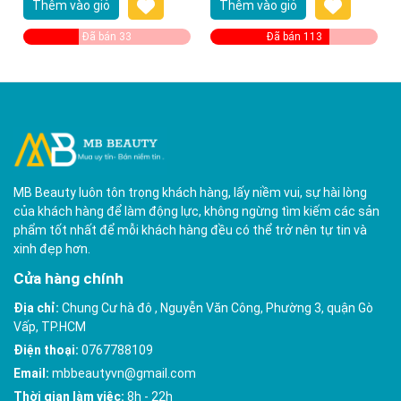
Thêm vào giỏ
Thêm vào giỏ
Toner
Đã bán 33
Đã bán 113
MB Beauty luôn tôn trọng khách hàng, lấy niềm vui, sự hài lòng
của khách hàng để làm động lực, không ngừng tìm kiếm các sản
phẩm tốt nhất để mỗi khách hàng đều có thể trở nên tự tin và
xinh đẹp hơn.
Cửa hàng chính
Địa chỉ:
Chung Cư hà đô , Nguyễn Văn Công, Phường 3, quận Gò
Vấp, TP.HCM
Điện thoại:
0767788109
Email:
mbbeautyvn@gmail.com
Thời gian làm việc:
8h - 22h