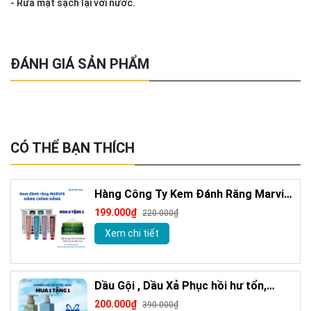
- Rửa mặt sạch lại với nước.
ĐÁNH GIÁ SẢN PHẨM
CÓ THỂ BẠN THÍCH
Hàng Công Ty Kem Đánh Răng Marvis
Loại Bỏ Mảng Bám Vết Ố Vàng Làm
199.000₫
220.000₫
Trắng Răng 85m
Xem chi tiết
Dầu Gội , Dầu Xả Phục hồi hư tổn,
Giảm gàu sạch ngứa da đầu hương
200.000₫
390.000₫