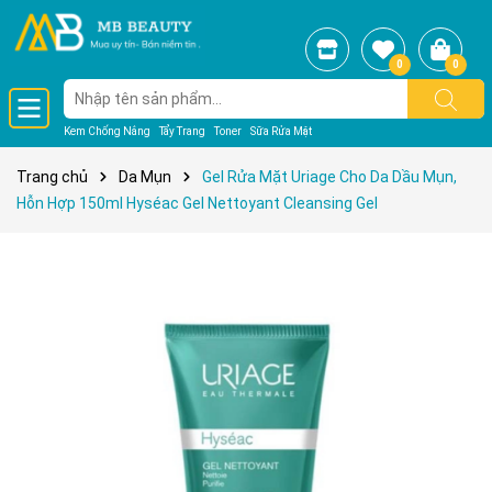
0
0
Kem Chống Nắng
Tẩy Trang
Toner
Sữa Rửa Mặt
Trang chủ
Da Mụn
Gel Rửa Mặt Uriage Cho Da Dầu Mụn,
Hỗn Hợp 150ml Hyséac Gel Nettoyant Cleansing Gel