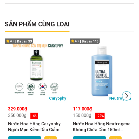
SẢN PHẨM CÙNG LOẠI
4.9
4.9
Đã bán
33
Đã bán
113
Caryophy
Neutrogena
329.000₫
117.000₫
350.000₫
150.000₫
- 6%
- 22%
Nước Hoa Hồng Caryophy
Nước Hoa Hồng Neutrogena
Ngừa Mụn Kiềm Dầu Giảm
Không Chứa Cồn 150ml
Thâm 300ml Portulaca
Alcohol Free Toner