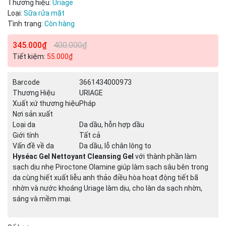
Thương hiệu:
Uriage
Loại:
Sữa rửa mặt
Tình trạng:
Còn hàng
345.000₫
400.000₫
Tiết kiệm:
55.000₫
Barcode
3661434000973
Thương Hiệu
URIAGE
Xuất xứ thương hiệu
Pháp
Nơi sản xuất
Loại da
Da dầu, hỗn hợp dầu
Giới tính
Tất cả
Vấn đề về da
Da dầu, lỗ chân lông to
Hyséac Gel Nettoyant Cleansing Gel
với thành phần làm
sạch dịu nhẹ Piroctone Olamine giúp làm sạch sâu bên trong
da cùng hiết xuất liễu anh thảo điều hòa hoạt động tiết bã
nhờn và nước khoáng Uriage làm dịu, cho làn da sạch nhờn,
sáng và mềm mại.