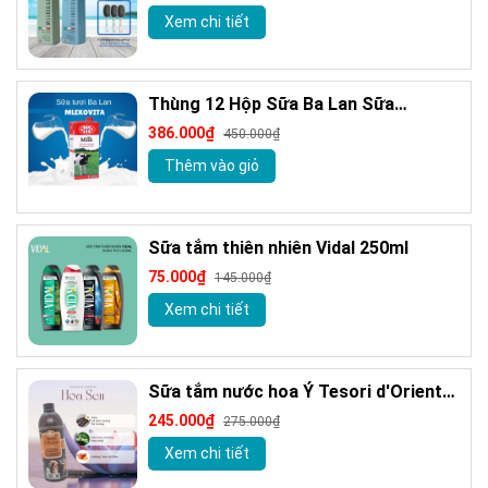
nước hoa Milanogica 355ml
Xem chi tiết
Thùng 12 Hộp Sữa Ba Lan Sữa
MLEKOVITA Sữa Tươi Nguyên Kem 1 L
386.000₫
450.000₫
Sữa Nhập Khẩu
Thêm vào giỏ
Sữa tắm thiên nhiên Vidal 250ml
75.000₫
145.000₫
Xem chi tiết
Sữa tắm nước hoa Ý Tesori d'Oriente
chính hãng 500ml kèm vòi
245.000₫
275.000₫
Xem chi tiết