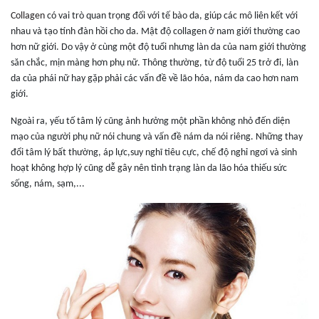
Collagen
có vai trò quan trọng đối với tế bào da, giúp các mô liên kết với
nhau và tạo tính đàn hồi cho da. Mật độ collagen ở nam giới thường cao
hơn nữ giới. Do vậy ở cùng một độ tuổi nhưng làn da của nam giới thường
săn chắc, mịn màng hơn phụ nữ. Thông thường, từ độ tuổi 25 trở đi, làn
da của phái nữ hay gặp phải các vấn đề về lão hóa, nám da cao hơn nam
giới.
Ngoài ra, yếu tố tâm lý cũng ảnh hưởng một phần không nhỏ đến diện
mạo của người phụ nữ nói chung và vấn đề nám da nói riêng. Những thay
đổi tâm lý bất thường, áp lực,suy nghĩ tiêu cực, chế độ nghỉ ngơi và sinh
hoạt không hợp lý cũng dễ gây nên tình trạng làn da lão hóa thiếu sức
sống, nám, sạm,...