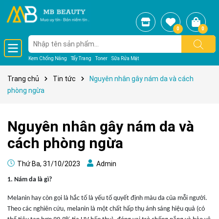
0
0
Kem Chống Nắng
Tẩy Trang
Toner
Sữa Rửa Mặt
Trang chủ
Tin tức
Nguyên nhân gây nám da và cách
phòng ngừa
Nguyên nhân gây nám da và
cách phòng ngừa
Thứ Ba, 31/10/2023
Admin
1. Nám da là gì?
Melanin hay còn gọi là hắc tố là yếu tố quyết định màu da của mỗi người.
Theo các nghiên cứu, melanin là một chất hấp thụ ánh sáng hiệu quả (có