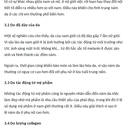
tố có sự khác nhau giữa nam và nữ, ở nữ giới việc rối loạn hay thay đổi nội
tiết tố diễn ra nhiều hơn so với nam. Điều này khiến cho tình trạng nám
da ở các chị em thường phổ biến hơn.
3.2 Do độ dày của da
Một số nghiên cứu cho thấy, da của nam giới có độ dày gấp 7 lần nữ giới.
Vì vậy làn da nam giới ít bị ảnh hưởng bởi các tác động từ môi trường như
UV, ánh sáng mặt trời, không khí,.. từ đó hắc sắc tố melanin ít được sản
sinh và hình thành các đốm nám.
Ngoài ra, thời gian cũng khiến bào mòn và làm
lão hóa da
, vì vậy nám da
thường có nguy cơ cao hơn đối với phụ nữ ở lứa tuổi trung niên.
3.3 Do tác động từ mỹ phẩm
Những tác động từ mỹ phẩm cũng là nguyên nhân dẫn đến nám da.Việc
làm đẹp nhờ mỹ phẩm là nhu cầu thiết yếu của phái đẹp, trong khi đó tỉ lệ
sử dụng mỹ phẩm ở nam giới thường rất ít. Điều này giải thích vì sao tỉ
lệ nám da ở phụ nữ cao hơn.
3.4 Do lượng collagen