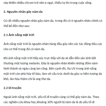
này khiến nhiều chị em trở nên e ngại, thiếu tự tin trong cuộc sống.
2. Nguyên nhân gây nám da
Có rất nhiều nguyên nhân gây nám da, trong đó có 4 nguyên nhân chính có
thể kể đến như sau:
2.1 Ánh nắng mặt trời
Ánh nắng mặt trời là nguyên nhân hàng đầu gây nên các tác động tiêu cực
cho cơ thể trong đó có nám da.
Khi ánh nắng mặt trời tiếp xúc trực tiếp với da sẽ dẫn đến sản sinh bất
thường một lượng melanin. Đây là nguyên nhân khiến những đốm nám
hình thành và ngày càng lan rộng. Bên cạnh đó, tia UV trong ánh nắng
mặt trời còn phá hủy tế bào, làm vỡ cấu trúc dưới da gây ra hiện tượng da
khô, lão hóa thậm chí là
ung thư da
.
2.2 Di truyền
Ngoài ánh nắng mặt trời, yếu tố di truyền cũng có thể gây nám da. Theo
các nghiên cứu khoa học,khoảng 30% người bị nám da là do yếu tố di