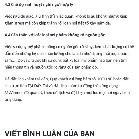
4.3 Chế độ sinh hoạt nghỉ ngơi hợp lý
Việc ngủ đủ giấc, giữ tinh thần lạc quan, không lo âu không những giúp
giảm stress mà còn giúp tránh rối loạn nội tiết tố gây nám da.
4.4 Cẩn thận với các loại mỹ phẩm không rõ nguồn gốc
Việc sử dụng mỹ phẩm không có nguồn gốc rõ ràng, kém chất lượng có thể
dẫn đến những hệ quả khôn lường cho làn da như dị ứng, nổi mụn, nám
sạm,... Do vậy, trước khi sử dụng bất kỳ loại mỹ phẩm nào bạn nên tìm
hiểu thông tin và nguồn gốc rõ ràng của sản phẩm đó.
Để đặt lịch khám tại viện, Quý khách vui lòng bấm số
HOTLINE
hoặc đặt
lịch trực tiếp
TẠI ĐÂY
. Tải và đặt lịch khám tự động trên
ứng dụng
MyVinmec
để quản lý, theo dõi lịch và đặt hẹn mọi lúc mọi nơi ngay trên
ứng dụng.
VIẾT BÌNH LUẬN CỦA BẠN