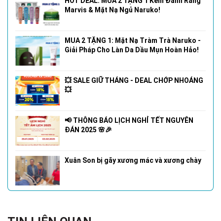
HOT DEAL: MUA 2 TẶNG 1 Kem Đánh Răng
Marvis & Mặt Nạ Ngủ Naruko!
MUA 2 TẶNG 1: Mặt Nạ Tràm Trà Naruko -
Giải Pháp Cho Làn Da Dầu Mụn Hoàn Hảo!
💥 SALE GIỮ THÁNG - DEAL CHỚP NHOÁNG
💥
📢 THÔNG BÁO LỊCH NGHỈ TẾT NGUYÊN
ĐÁN 2025 🌸🎉
Xuân Son bị gãy xương mác và xương chày