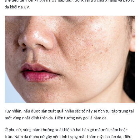
thể tiêu tan hơn 99,9%
tia UV
hấp thụ), đóng vai trò chống nắng và bảo vệ
da khỏi tia UV.
Tuy nhiên, nếu được sản xuất quá nhiều sắc tố này sẽ tích tụ, tập trung tại
một vùng nhất định trên da. Hiện tượng này gọi là
nám da
.
Ở phụ nữ, vùng nám thường xuất hiện ở hai bên gò má,mũi, cằm hoặc
trán. Nám da ở phụ nữ gây nên tình trạng mất thẩm mỹ cho làn da, điều