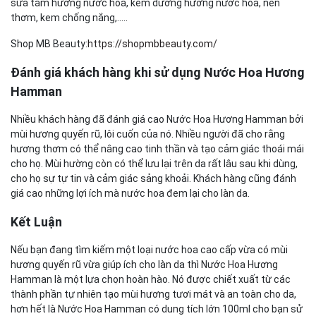
sữa tắm hương nước hoa, kem dưỡng hương nước hoa, nến
thơm, kem chống nắng,.....
Shop MB Beauty:
https://shopmbbeauty.com/
Đánh giá khách hàng khi sử dụng Nước Hoa Hương
Hamman
Nhiều khách hàng đã đánh giá cao Nước Hoa Hương Hamman bởi
mùi hương quyến rũ, lôi cuốn của nó. Nhiều người đã cho rằng
hương thơm có thể nâng cao tinh thần và tạo cảm giác thoái mái
cho họ. Mùi hường còn có thể lưu lại trên da rất lâu sau khi dùng,
cho họ sự tự tin và cảm giác sảng khoải. Khách hàng cũng đánh
giá cao những lợi ích mà nước hoa đem lại cho làn da.
Kết Luận
Nếu bạn đang tìm kiếm một loại nước hoa cao cấp vừa có mùi
hương quyến rũ vừa giúp ích cho làn da thì Nước Hoa Hương
Hamman là một lựa chọn hoàn hào. Nó được chiết xuất từ các
thành phần tự nhiên tạo mùi hương tươi mát và an toàn cho da,
hơn hết là Nước Hoa Hamman có dung tích lớn 100ml cho bạn sử