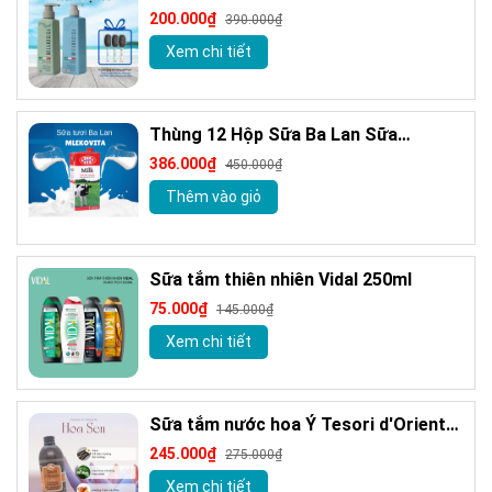
Giảm gàu sạch ngứa da đầu hương
200.000₫
390.000₫
nước hoa Milanogica 355ml
Xem chi tiết
Thùng 12 Hộp Sữa Ba Lan Sữa
MLEKOVITA Sữa Tươi Nguyên Kem 1 L
386.000₫
450.000₫
Sữa Nhập Khẩu
Thêm vào giỏ
Sữa tắm thiên nhiên Vidal 250ml
75.000₫
145.000₫
Xem chi tiết
Sữa tắm nước hoa Ý Tesori d'Oriente
chính hãng 500ml kèm vòi
245.000₫
275.000₫
Xem chi tiết