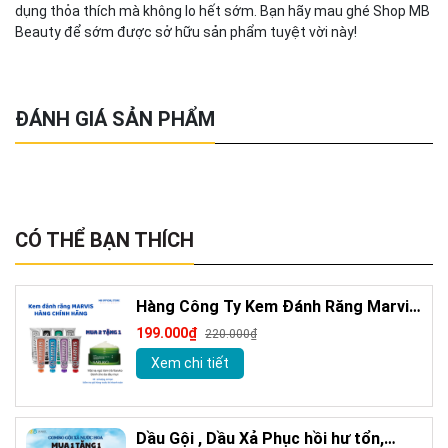
dụng thỏa thích mà không lo hết sớm. Bạn hãy mau ghé Shop MB
Beauty để sớm được sở hữu sản phẩm tuyệt vời này!
ĐÁNH GIÁ SẢN PHẨM
CÓ THỂ BẠN THÍCH
Hàng Công Ty Kem Đánh Răng Marvis
Loại Bỏ Mảng Bám Vết Ố Vàng Làm
199.000₫
220.000₫
Trắng Răng 85m
Xem chi tiết
Dầu Gội , Dầu Xả Phục hồi hư tổn,