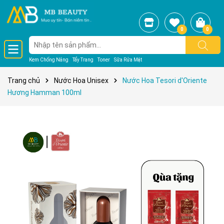
0
0
Kem Chống Nắng
Tẩy Trang
Toner
Sữa Rửa Mặt
Trang chủ
Nước Hoa Unisex
Nước Hoa Tesori d'Oriente
Hương Hamman 100ml