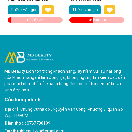
Thêm vào giỏ
Thêm vào giỏ
Đã bán 33
Đã bán 178
MB Beauty luôn tôn trọng khách hàng, lấy niềm vui, sự hài lòng
của khách hàng để làm động lực, không ngừng tìm kiếm các sản
phẩm tốt nhất để mỗi khách hàng đều có thể trở nên tự tin và
xinh đẹp hơn.
Cửa hàng chính
Địa chỉ:
Chung Cư hà đô , Nguyễn Văn Công, Phường 3, quận Gò
Vấp, TP.HCM
Điện thoại:
0767788109
Email:
mbbeautyvn@gmail.com