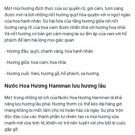
Một mùi hương đích thực của sự quyến rũ, gợi cảm, tươi sáng
được mở ra bởi những nốt hương quýt hòa quyện với vị ngọt ngào
của hoa hạnh nhân. Sự hài hòa của tầng hương giữa với nốt
hương rạng rỡ của hoa cam được nhấn nhá với hương hoa nhài.
Và nốt hương cơ bản gợi cảm mạng lại sự ấm áp của vani với hổ
phách để làm hài lòng mọi giác quan
- Hương đầu: quýt, chanh vàng, hoa hạnh nhân.
- Hương giữa: hoa cam, hoa nhài.
- Hương cuối: Vani, hương gỗ, hổ phách, xạ hương
Nước Hoa Hương Hamman lưu hương lâu
Một trong những lợi ích của Nước Hoa Hương Hamman là khả
năng lưu hương lâu phai. Hương thơm có thể kéo dài hàng giờ
mang không bị mất, làm cho nó hoàn hảo cả ngày. Sự pha trộn
độc đáo của các thành phần tự nhiên tạo ra mùi hương vừa
mạnh mẽ vừa tinh tê, khiến nó trở nên tuyệt vời cho bất kì cuộc
gặp gỡ.