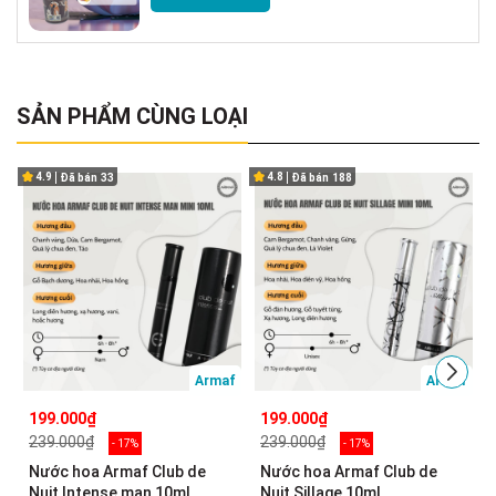
SẢN PHẨM CÙNG LOẠI
4.9
4.8
Đã bán
33
Đã bán
188
Armaf
Armaf
199.000₫
199.000₫
239.000₫
239.000₫
- 17%
- 17%
Nước hoa Armaf Club de
Nước hoa Armaf Club de
Nuit Intense man 10ml
Nuit Sillage 10ml