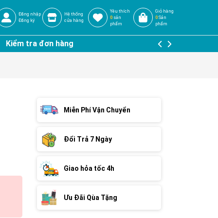
Yêu thích
Giỏ hàng
Đăng nhập
Hệ thống
0
sản
0
Sản
Đăng ký
cửa hàng
phẩm
phẩm
Kiểm tra đơn hàng
Miễn Phí Vận Chuyển
Đổi Trả 7 Ngày
Giao hỏa tốc 4h
Ưu Đãi Qùa Tặng