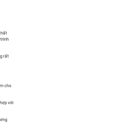
chất
trình
g rất
àm cho
 hợp với
ương