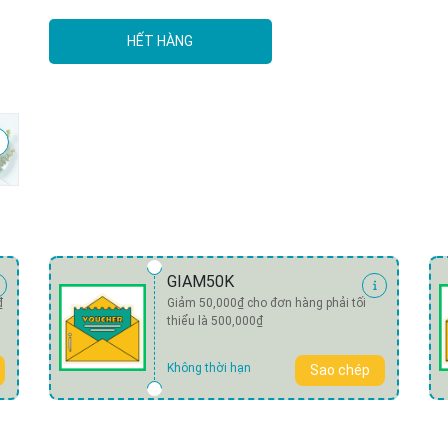
HẾT HÀNG
Mã giảm giá:
Ngày hết hạn:
Điều kiện:
GIAM50K
₫
Giảm 50,000₫ cho đơn hàng phải tối
thiểu là 500,000₫
Không thời hạn
Sao chép