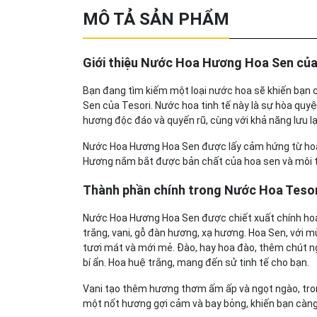
MÔ TẢ SẢN PHẨM
Giới thiệu Nước Hoa Hương Hoa Sen của 
Bạn đang tìm kiếm một loại nước hoa sẽ khiến bạn
Sen của Tesori. Nước hoa tinh tế này là sự hòa quyệ
hương độc đáo và quyến rũ, cùng với khả năng lưu l
Nước Hoa Hương Hoa Sen được lấy cảm hứng từ hoa 
Hương nắm bắt được bản chất của hoa sen và môi t
Thành phần chính trong Nước Hoa Teso
Nước Hoa Hương Hoa Sen được chiết xuất chính hoa 
trắng, vani, gỗ đàn hương, xạ hương. Hoa Sen, với
tươi mát và mới mẻ. Đào, hay hoa đào, thêm chút n
bí ẩn. Hoa huệ trắng, mang đến sử tinh tế cho bạn.
Vani tạo thêm hương thơm ấm ấp và ngọt ngào, tr
một nốt hương gợi cảm và bay bỏng, khiến bạn càng