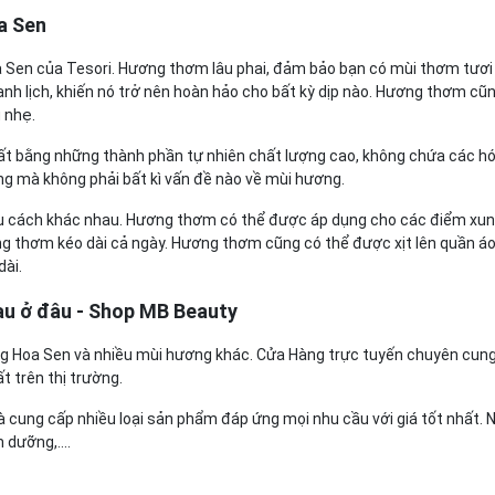
a Sen
oa Sen của Tesori. Hương thơm lâu phai, đảm bảo bạn có mùi thơm tươ
nh lịch, khiến nó trở nên hoàn hảo cho bất kỳ dịp nào. Hương thơm cũn
 nhẹ.
ất bằng những thành phần tự nhiên chất lượng cao, không chứa các h
ng mà không phải bất kì vấn đề nào về mùi hương.
u cách khác nhau. Hương thơm có thể được áp dụng cho các điểm xun
ơng thơm kéo dài cả ngày. Hương thơm cũng có thể được xịt lên quần á
dài.
u ở đâu - Shop MB Beauty
g Hoa Sen và nhiều mùi hương khác. Cửa Hàng trực tuyến chuyên cun
 trên thị trường.
cung cấp nhiều loại sản phẩm đáp ứng mọi nhu cầu với giá tốt nhất. 
dưỡng,....