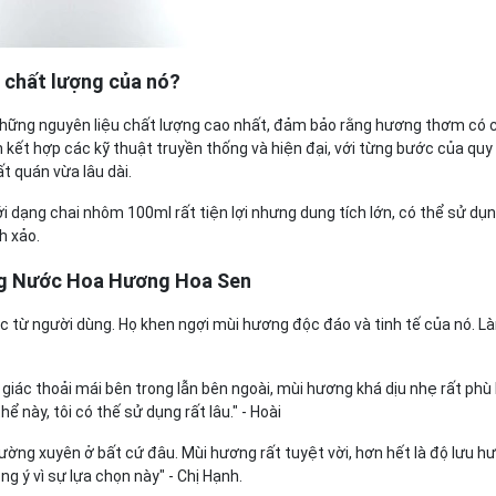
 chất lượng của nó?
hững nguyên liệu chất lượng cao nhất, đảm bảo rằng hương thơm có 
ết hợp các kỹ thuật truyền thống và hiện đại, với từng bước của quy 
 quán vừa lâu dài.
dạng chai nhôm 100ml rất tiện lợi nhưng dung tích lớn, có thể sử dụn
h xảo.
ụng Nước Hoa Hương Hoa Sen
 từ người dùng. Họ khen ngợi mùi hương độc đáo và tinh tế của nó. L
 giác thoải mái bên trong lẫn bên ngoài, mùi hương khá dịu nhẹ rất phù
 này, tôi có thế sử dụng rất lâu." - Hoài
thường xuyên ở bất cứ đâu. Mùi hương rất tuyệt vời, hơn hết là độ lưu h
ng ý vì sự lựa chọn này" - Chị Hạnh.