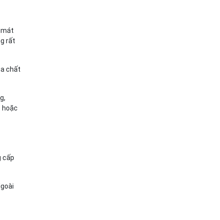
i mát
g rất
óa chất
g,
o hoặc
g cấp
Ngoài