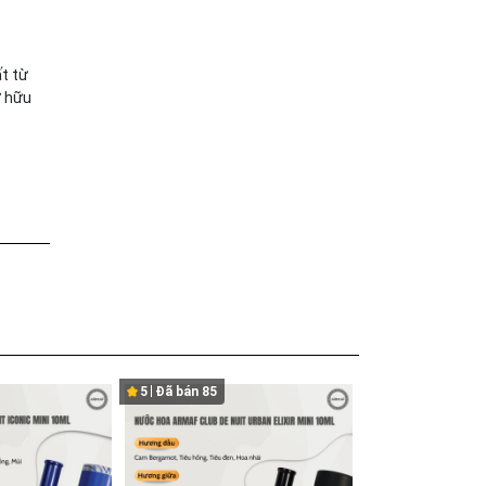
t từ
ở hữu
5
Đã bán
85
4.9
Đã bán
125