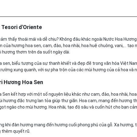
Tesori d'Oriente
 cảm thấy thoái mái và dễ chịu? Không đâu khác ngoài Nước Hoa Hương
n của hương hoa sen, cam, đào, hoa nhài, hoa huệ chuông, vani,... tạo 
ại hương thơm trên da suốt ngày dài.
sen, biểu tượng của sự thanh khiết và đẹp đẽ trong văn hóa Việt Na
rường xung quanh, với sự pha trộn của các mùi hương của cả hoa và n
ri Hương Hoa Sen
Sen kết hợp với một số nguyên liệu khác như cam, đào, hoa nhài, ho
 mùi hương đặc trưng lan tỏa giúp thư giãn. Hoa cam, mang đến hương 
gọt ngào cho mùi hương. Hoa nhài, tạo độ sâu và cuốn hút cho bạn cả
ong khi đàn hương mang đến hương cuối phong phú của gỗ. Xạ hương,
 thêm quyết rũ.