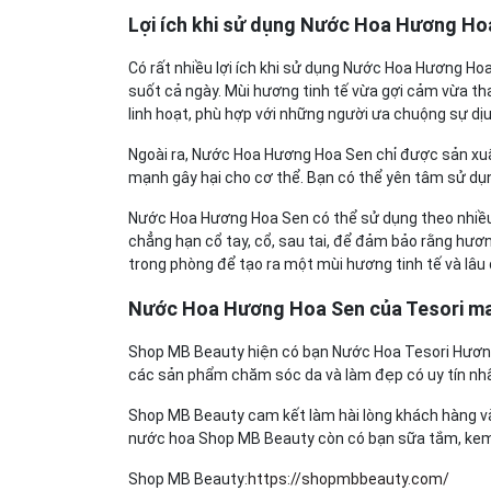
Lợi ích khi sử dụng Nước Hoa Hương Ho
Có rất nhiều lợi ích khi sử dụng Nước Hoa Hương H
suốt cả ngày. Mùi hương tinh tế vừa gợi cảm vừa tha
linh hoạt, phù hợp với những người ưa chuộng sự dịu
Ngoài ra, Nước Hoa Hương Hoa Sen chỉ được sản xu
mạnh gây hại cho cơ thể. Bạn có thể yên tâm sử dụ
Nước Hoa Hương Hoa Sen có thể sử dụng theo nhiề
chẳng hạn cổ tay, cổ, sau tai, để đảm bảo rằng hư
trong phòng để tạo ra một mùi hương tinh tế và lâu 
Nước Hoa Hương Hoa Sen của Tesori ma
Shop MB Beauty hiện có bạn Nước Hoa Tesori Hươn
các sản phẩm chăm sóc da và làm đẹp có uy tín nhất
Shop MB Beauty cam kết làm hài lòng khách hàng và 
nước hoa Shop MB Beauty còn có bạn sữa tắm, kem 
Shop MB Beauty:
https://shopmbbeauty.com/