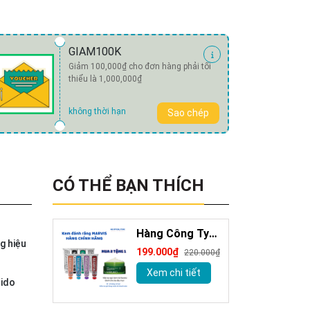
GIAM100K
Giảm 100,000₫ cho đơn hàng phải tối
thiểu là 1,000,000₫
không thời hạn
Sao chép
CÓ THỂ BẠN THÍCH
Hàng Công Ty
g hiệu
Kem Đánh Răng
199.000₫
220.000₫
Marvis Loại Bỏ
Xem chi tiết
Mảng Bám Vết
aido
Ố Vàng Làm
Trắng Răng 85m