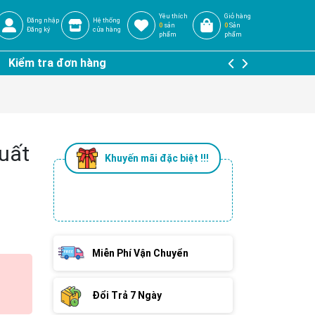
Yêu thích
Giỏ hàng
Đăng nhập
Hệ thống
0
sản
0
Sản
Đăng ký
cửa hàng
phẩm
phẩm
Kiểm tra đơn hàng
uất
Khuyến mãi đặc biệt !!!
Miễn Phí Vận Chuyển
Đổi Trả 7 Ngày