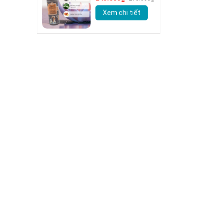
d'Oriente chính
Xem chi tiết
hãng 500ml kèm
vòi