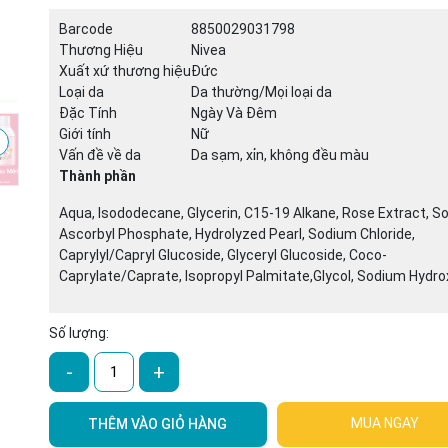
Barcode
8850029031798
Thương Hiệu
Nivea
Mã giảm giá:
Xuất xứ thương hiệu
Ðức
Loại da
Da thường/Mọi loại da
Ngày hết hạn:
Đặc Tính
Ngày Và Đêm
Giới tính
Nữ
Điều kiện:
Vấn đề về da
Da sạm, xỉn, không đều màu
Thành phần
Aqua, Isododecane, Glycerin, C15-19 Alkane, Rose Extract, 
Ascorbyl Phosphate, Hydrolyzed Pearl, Sodium Chloride,
Caprylyl/Capryl Glucoside, Glyceryl Glucoside, Coco-
Caprylate/Caprate, Isopropyl Palmitate,Glycol, Sodium Hydro
Số lượng:
-
+
MUA NGAY
THÊM VÀO GIỎ HÀNG