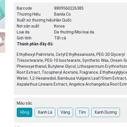
Barcode
8809560226385
Thương Hiệu
Banila Co
Mã giảm giá:
Xuất xứ thương hiệu
Hàn Quốc
Nơi sản xuất
Korea
Ngày hết hạn:
Loại da
Da thường/Mọi loại da
Giới tính
Tất cả
Điều kiện:
Thành phần đầy đủ:
Ethylhexyl Palmitate, Cetyl Ethylhexanoate, PEG-20 Glyceryl
Triisostearate, PEG-10 Isostearate, Synthetic Wax, Onsen-Su
Phenoxyethanol, Butylene Glycol, Lithospermum Erythrorhiz
Root Extract, Tocopheryl Acetate, Fragrance, Ethylhexylglyce
Water, 1,2-Hexanediol, Bambusa Vulgaris Leaf/Stem Extract,
Aspalathus Linearis Extract, Angelica Archangelica Root Extra
Màu sắc
Hồng
Xanh Lá
Vàng
Tím
Xanh Dương