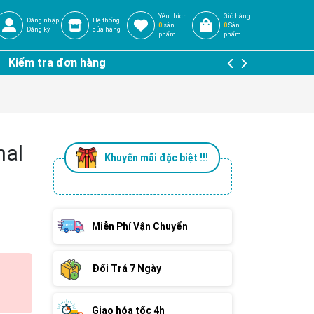
Yêu thích
Giỏ hàng
Đăng nhập
Hệ thống
0
sản
0
Sản
Đăng ký
cửa hàng
phẩm
phẩm
Kiểm tra đơn hàng
nal
Khuyến mãi đặc biệt !!!
Miễn Phí Vận Chuyển
Đổi Trả 7 Ngày
Giao hỏa tốc 4h