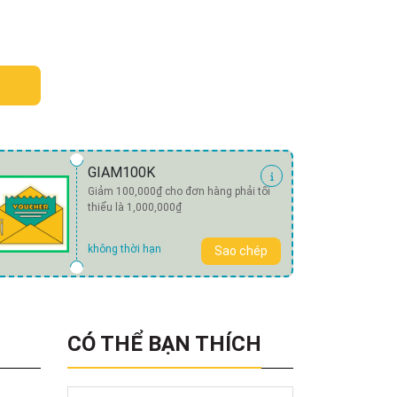
GIAM100K
Giảm 100,000₫ cho đơn hàng phải tối
thiểu là 1,000,000₫
không thời hạn
Sao chép
CÓ THỂ BẠN THÍCH