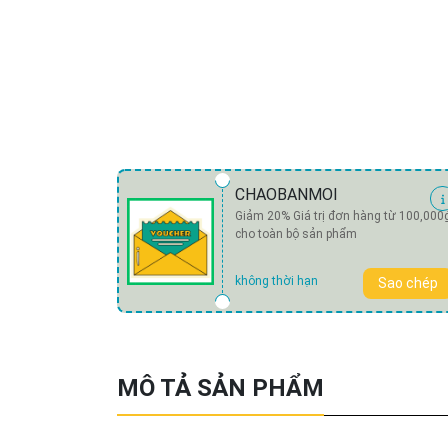
CHAOBANMOI
Giảm 20% Giá trị đơn hàng từ 100,000
cho toàn bộ sản phẩm
không thời hạn
Sao chép
MÔ TẢ SẢN PHẨM