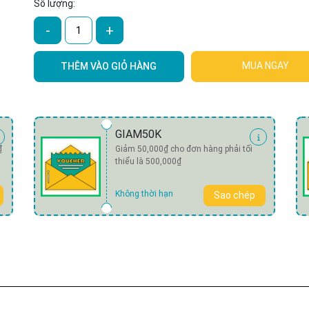
Số lượng:
-
+
MUA NGAY
THÊM VÀO GIỎ HÀNG
GIAM50K
₫
Giảm 50,000₫ cho đơn hàng phải tối
thiểu là 500,000₫
Không thời hạn
Sao chép