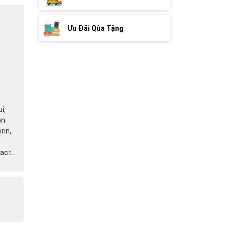
Ưu Đãi Qùa Tặng
i,
on
rin,
ct...