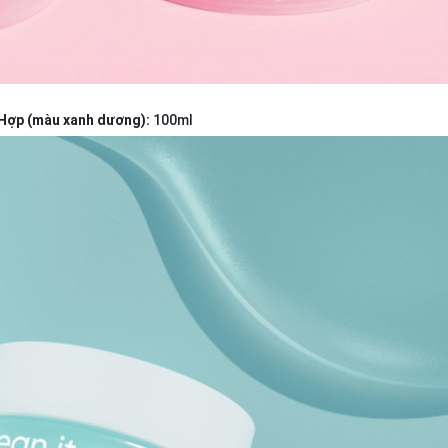
n Hợp (màu xanh dương):
100ml