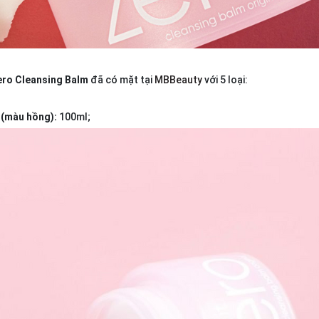
 Zero Cleansing Balm
đã có mặt tại
MBBeauty
với 5 loại:
a (màu hồng):
100ml;