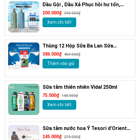
Dầu Gội , Dầu Xả Phục hồi hư tổn,
Giảm gàu sạch ngứa da đầu hương
200.000₫
390.000₫
nước hoa Milanogica 355ml
Xem chi tiết
Thùng 12 Hộp Sữa Ba Lan Sữa
MLEKOVITA Sữa Tươi Nguyên Kem 1 L
386.000₫
450.000₫
Sữa Nhập Khẩu
Thêm vào giỏ
Sữa tắm thiên nhiên Vidal 250ml
75.000₫
145.000₫
Xem chi tiết
Sữa tắm nước hoa Ý Tesori d'Oriente
chính hãng 500ml kèm vòi
245.000₫
275.000₫