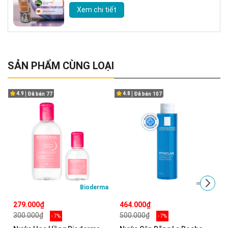
Xem chi tiết
SẢN PHẨM CÙNG LOẠI
4.9
4.8
Đã bán
77
Đã bán
107
Bioderma
279.000₫
464.000₫
300.000₫
500.000₫
- 7%
- 7%