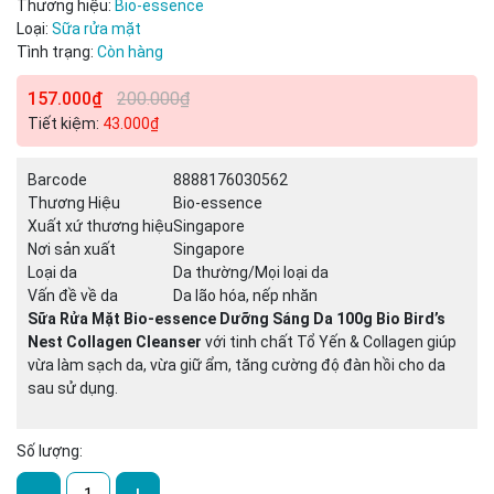
Thương hiệu:
Bio-essence
Điều kiện:
Loại:
Sữa rửa mặt
Tình trạng:
Còn hàng
157.000₫
200.000₫
Tiết kiệm:
43.000₫
Barcode
8888176030562
Thương Hiệu
Bio-essence
Xuất xứ thương hiệu
Singapore
Nơi sản xuất
Singapore
Loại da
Da thường/Mọi loại da
Vấn đề về da
Da lão hóa, nếp nhăn
Sữa Rửa Mặt Bio-essence Dưỡng Sáng Da 100g Bio Bird’s
Nest Collagen Cleanser
với tinh chất Tổ Yến & Collagen giúp
vừa làm sạch da, vừa giữ ẩm, tăng cường độ đàn hồi cho da
sau sử dụng.
Số lượng:
-
+