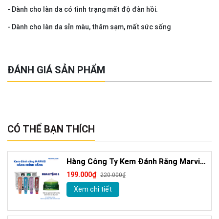
- Dành cho làn da có tình trạng mất độ đàn hồi.
- Dành cho làn da sỉn màu, thâm sạm, mất sức sống
ĐÁNH GIÁ SẢN PHẨM
CÓ THỂ BẠN THÍCH
Hàng Công Ty Kem Đánh Răng Marvis
Loại Bỏ Mảng Bám Vết Ố Vàng Làm
199.000₫
220.000₫
Trắng Răng 85m
Xem chi tiết