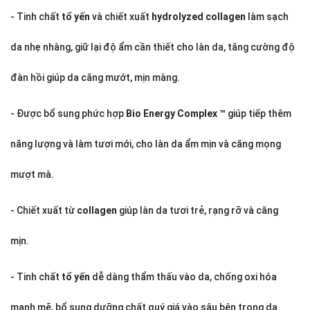
- Tinh chất
tổ yến
và chiết xuất
hydrolyzed collagen
làm sạch
da
nhẹ nhàng, giữ lại độ ẩm cần thiết cho làn da, tăng cường độ
đàn hồi giúp da căng mướt, mịn màng.
- Được bổ sung phức hợp
Bio Energy Complex ™
giúp tiếp thêm
năng lượng và làm tươi mới, cho làn da ẩm mịn và căng mọng
mượt mà.
- Chiết xuất từ
collagen
giúp làn da tươi trẻ, rạng rỡ và căng
mịn.
- Tinh chất
tổ yến
dễ dàng thẩm thấu vào da, chống oxi hóa
mạnh mẽ, bổ sung dưỡng chất quý giá vào sâu bên trong da.