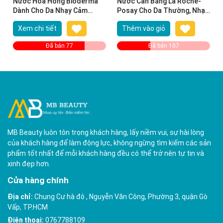
Nước Hoa Hồng Bioderma
Nước Cân Bằng La Roche-
Dành Cho Da Nhạy Cảm
Posay Cho Da Thường, Nhạy
250ml Sensibio Tonique
Cảm 200ml Soothing Lotion
Xem chi tiết
Thêm vào giỏ
Sensitive Skin
Đã bán 77
Đã bán 107
MB Beauty luôn tôn trọng khách hàng, lấy niềm vui, sự hài lòng
của khách hàng để làm động lực, không ngừng tìm kiếm các sản
phẩm tốt nhất để mỗi khách hàng đều có thể trở nên tự tin và
xinh đẹp hơn.
Cửa hàng chính
Địa chỉ:
Chung Cư hà đô , Nguyễn Văn Công, Phường 3, quận Gò
Vấp, TP.HCM
Điện thoại:
0767788109