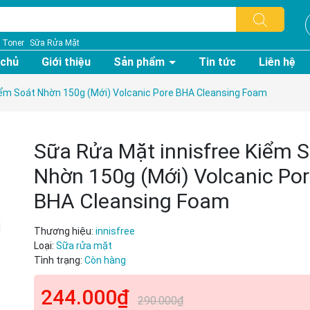
Toner
Sữa Rửa Mặt
 chủ
Giới thiệu
Sản phẩm
Tin tức
Liên hệ
iểm Soát Nhờn 150g (Mới) Volcanic Pore BHA Cleansing Foam
Sữa Rửa Mặt innisfree Kiểm 
Nhờn 150g (Mới) Volcanic Po
BHA Cleansing Foam
Thương hiệu:
innisfree
Loại:
Sữa rửa mặt
Tình trạng:
Còn hàng
244.000₫
290.000₫