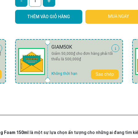
-
+
MUA NGAY
THÊM VÀO GIỎ HÀNG
GIAM50K
₫
Giảm 50,000₫ cho đơn hàng phải tối
thiểu là 500,000₫
Không thời hạn
Sao chép
ing Foam 150ml
là một sự lựa chọn ấn tượng cho những ai đang tìm k