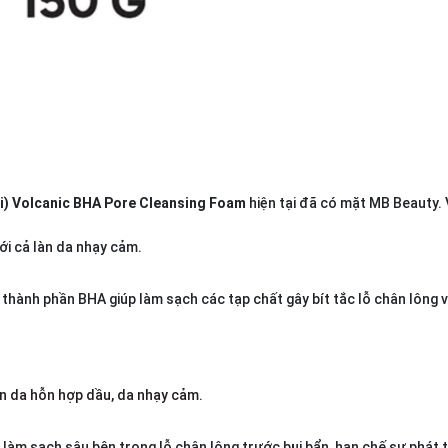
i) Volcanic BHA Pore Cleansing Foam
hiện tại đã có mặt MB Beauty. 
ới cả làn da nhạy cảm.
 thành phần BHA giúp làm sạch các tạp chất gây bít tắc lỗ chân lông 
àn da hỗn hợp dầu, da nhạy cảm.
 làm sạch sâu bên trong lỗ chân lông trước bụi bẩn, hạn chế sự phát t