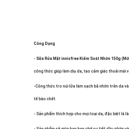
Công Dụng
-
Sữa Rửa Mặt
innisfree Kiểm Soát Nhờn 150g (Mớ
công thức giúp làm dịu da, tạo cảm giác thoải mái v
-Công thức tro núi lửa làm sạch bã nhờn trên da và
tế bào chết.
- Sản phẩm thích hợp cho mọi loại da, đặc biệt là
l
- Sản phẩm sẽ giúp bạn hạn chế sự tiết dầu nhờn và