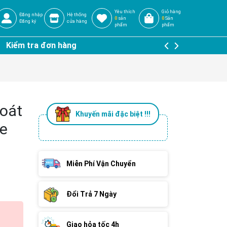
Yêu thích
Giỏ hàng
Đăng nhập
Hệ thống
0
sản
0
Sản
Đăng ký
cửa hàng
phẩm
phẩm
Kiểm tra đơn hàng
Soát
Khuyến mãi đặc biệt !!!
re
Miễn Phí Vận Chuyển
Đổi Trả 7 Ngày
Giao hỏa tốc 4h