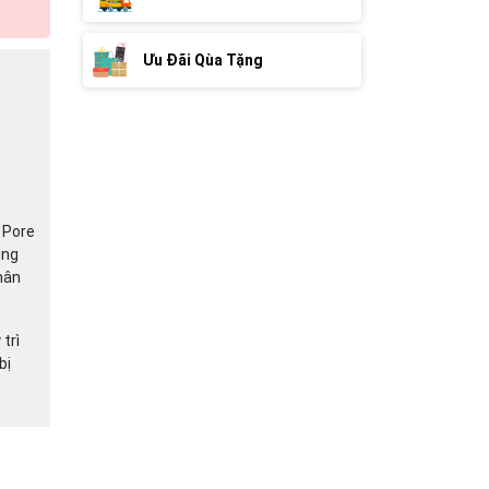
Ưu Đãi Qùa Tặng
 Pore
ung
hân
trì
bị