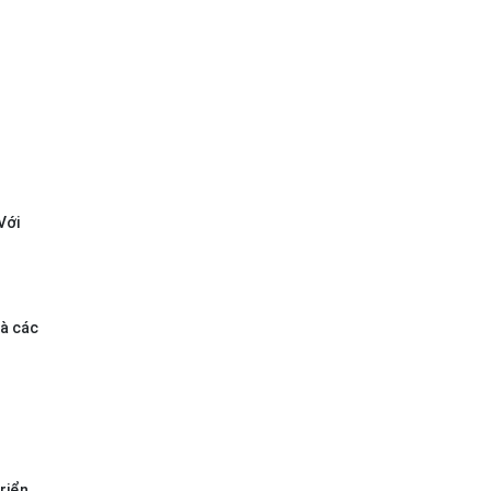
Với
và các
riển