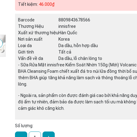
Tiết kiệm:
46.000₫
Mã giảm giá:
Barcode
8809843678566
Thương Hiệu
innisfree
Ngày hết hạn:
Xuất xứ thương hiệu
Hàn Quốc
Nơi sản xuất
Korea
Điều kiện:
Loại da
Da dầu, hỗn hợp dầu
Giới tính
Tất cả
Vấn đề về da
Da dầu, lỗ chân lông to
- Sữa Rửa Mặt innisfree Kiểm Soát Nhờn 150g (Mới) Volcanic
BHA Cleansing Foam chiết xuất đá tro núi lửa đồng thời bổ s
thêm BHA giúp tăng khả năng làm sạch và thông thoáng lỗ c
lông.
- Ngoài ra, sản phẩm còn được đánh giá cao bởi khả năng duy 
độ ẩm tự nhiên, đảm bảo da được làm sạch tối ưu mà không 
cảm giác khô căng kích.
Số lượng: