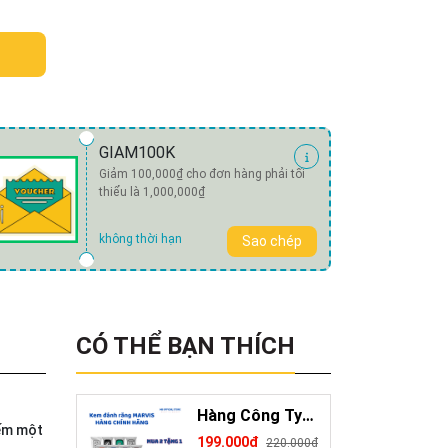
GIAM100K
Giảm 100,000₫ cho đơn hàng phải tối
thiểu là 1,000,000₫
không thời hạn
Sao chép
CÓ THỂ BẠN THÍCH
Hàng Công Ty
iếm một
Kem Đánh Răng
199.000₫
220.000₫