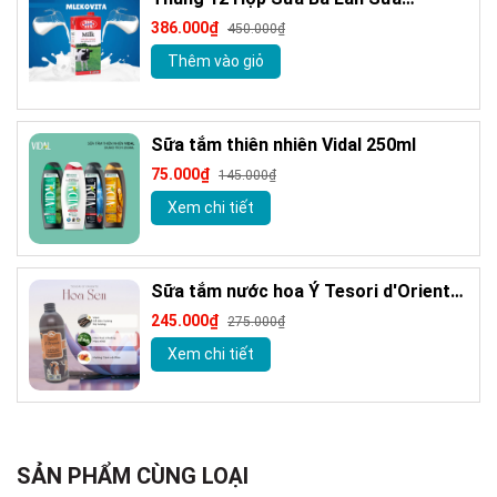
MLEKOVITA Sữa Tươi Nguyên Kem 1 L
386.000₫
450.000₫
Sữa Nhập Khẩu
Thêm vào giỏ
Sữa tắm thiên nhiên Vidal 250ml
75.000₫
145.000₫
Xem chi tiết
Sữa tắm nước hoa Ý Tesori d'Oriente
chính hãng 500ml kèm vòi
245.000₫
275.000₫
Xem chi tiết
SẢN PHẨM CÙNG LOẠI