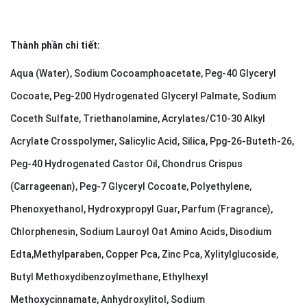
Thành phần chi tiết:
Aqua (Water), Sodium Cocoamphoacetate, Peg-40 Glyceryl
Cocoate, Peg-200 Hydrogenated Glyceryl Palmate, Sodium
Coceth Sulfate, Triethanolamine, Acrylates/C10-30 Alkyl
Acrylate Crosspolymer, Salicylic Acid, Silica, Ppg-26-Buteth-26,
Peg-40 Hydrogenated Castor Oil, Chondrus Crispus
(Carrageenan), Peg-7 Glyceryl Cocoate, Polyethylene,
Phenoxyethanol, Hydroxypropyl Guar, Parfum (Fragrance),
Chlorphenesin, Sodium Lauroyl Oat Amino Acids, Disodium
Edta,Methylparaben, Copper Pca, Zinc Pca, Xylitylglucoside,
Butyl Methoxydibenzoylmethane, Ethylhexyl
Methoxycinnamate, Anhydroxylitol, Sodium