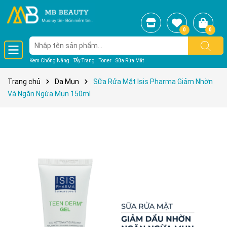
0
0
Kem Chống Nắng
Tẩy Trang
Toner
Sữa Rửa Mặt
Trang chủ
Da Mụn
Sữa Rửa Mặt Isis Pharma Giảm Nhờn
Và Ngăn Ngừa Mụn 150ml