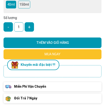
40ml
150ml
Số lượng:
-
+
THÊM VÀO GIỎ HÀNG
MUA NGAY
Khuyến mãi đặc biệt !!!
Miễn Phí Vận Chuyển
Đổi Trả 7 Ngày