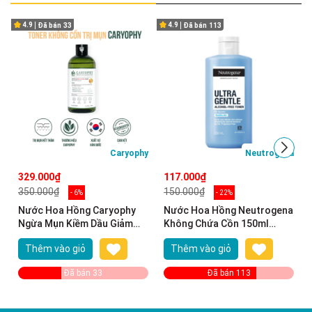
4.9
4.9
Đã bán
33
Đã bán
113
Caryophy
Neutrogena
329.000₫
117.000₫
350.000₫
150.000₫
- 6%
- 22%
Nước Hoa Hồng Caryophy
Nước Hoa Hồng Neutrogena
Ngừa Mụn Kiềm Dầu Giảm
Không Chứa Cồn 150ml
Thâm 300ml Portulaca
Alcohol Free Toner
Thêm vào giỏ
Thêm vào giỏ
Toner
Đã bán 33
Đã bán 113