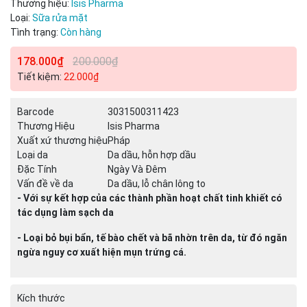
Thương hiệu:
Isis Pharma
Ngày hết hạn:
Loại:
Sữa rửa mặt
Tình trạng:
Còn hàng
Điều kiện:
178.000₫
200.000₫
Tiết kiệm:
22.000₫
Barcode
3031500311423
Thương Hiệu
Isis Pharma
Xuất xứ thương hiệu
Pháp
Loại da
Da dầu, hỗn hợp dầu
Đặc Tính
Ngày Và Đêm
Vấn đề về da
Da dầu, lỗ chân lông to
- Với sự kết hợp của các thành phần hoạt chất tinh khiết có
tác dụng làm sạch da
- Loại bỏ bụi bẩn, tế bào chết và bã nhờn trên da, từ đó ngăn
ngừa nguy cơ xuất hiện mụn trứng cá.
Kích thước