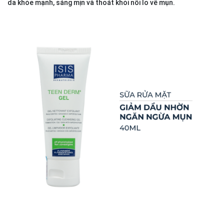
da khỏe mạnh, sáng mịn và thoát khỏi nỗi lo về mụn.