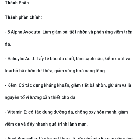
Thành Phần
Thành phần chính:
- 5 Alpha Avocuta: Làm giảm bài tiết nhờn và phản ứng viêm trên
da.
- Salicylic Acid: Tẩy tế bào da chết, làm sạch sâu, kiểm soát và
loại bỏ bã nhờn dư thừa, giảm sừng hoá nang lông.
- Kẽm: Có tác dụng kháng khuẩn, giảm tiết bã nhờn, giữ ẩm và là
nguyên tố vi lượng cần thiết cho da.
- Vitamin E: có tác dụng dưỡng da, chống oxy hóa mạnh, giảm
viêm da và đẩy nhanh quá trình lành mụn.
- Acid Boswellic: là steroid thực vật ức chế các Enzym gây viêm,