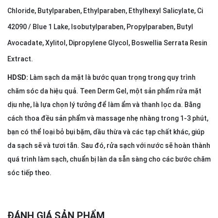
Chloride, Butylparaben, Ethylparaben, Ethylhexyl Salicylate, Ci
42090 / Blue 1 Lake, Isobutylparaben, Propylparaben, Butyl
Avocadate, Xylitol, Dipropylene Glycol, Boswellia Serrata Resin
Extract.
HDSD:
Làm sạch da mặt là bước quan trọng trong quy trình
chăm sóc da hiệu quả. Teen Derm Gel, một sản phẩm rửa mặt
dịu nhẹ, là lựa chọn lý tưởng để làm ẩm và thanh lọc da. Bằng
cách thoa đều sản phẩm và massage nhẹ nhàng trong 1-3 phút,
bạn có thể loại bỏ bụi bặm, dầu thừa và các tạp chất khác, giúp
da sạch sẽ và tươi tắn. Sau đó, rửa sạch với nước sẽ hoàn thành
quá trình làm sạch, chuẩn bị làn da sẵn sàng cho các bước chăm
sóc tiếp theo.
ĐÁNH GIÁ SẢN PHẨM