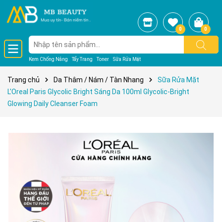
0
0
Kem Chống Nắng
Tẩy Trang
Toner
Sữa Rửa Mặt
Trang chủ
Da Thâm / Nám / Tàn Nhang
Sữa Rửa Mặt
L'Oreal Paris Glycolic Bright Sáng Da 100ml Glycolic-Bright
Glowing Daily Cleanser Foam