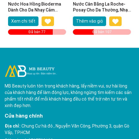
Nước Hoa Hồng Bioderma
Nước Cân Bằng La Roche-
Dành Cho Da Nhạy Cảm
Posay Cho Da Thường, Nhạy
250ml Sensibio Tonique
Cảm 200ml Soothing Lotion
Xem chi tiết
Thêm vào giỏ
Sensitive Skin
Đã bán 77
Đã bán 107
MB Beauty luôn tôn trọng khách hàng, lấy niềm vui, sự hài lòng
của khách hàng để làm động lực, không ngừng tìm kiếm các sản
phẩm tốt nhất để mỗi khách hàng đều có thể trở nên tự tin và
xinh đẹp hơn.
Cửa hàng chính
Địa chỉ:
Chung Cư hà đô , Nguyễn Văn Công, Phường 3, quận Gò
Vấp, TP.HCM