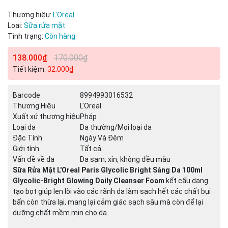
Mã giảm giá:
Thương hiệu:
L'Oreal
Ngày hết hạn:
Loại:
Sữa rửa mặt
Tình trạng:
Còn hàng
Điều kiện:
138.000₫
170.000₫
Tiết kiệm:
32.000₫
Barcode
8994993016532
Thương Hiệu
L'Oreal
Xuất xứ thương hiệu
Pháp
Loại da
Da thường/Mọi loại da
Đặc Tính
Ngày Và Đêm
Giới tính
Tất cả
Vấn đề về da
Da sạm, xỉn, không đều màu
Sữa Rửa Mặt L'Oreal Paris Glycolic Bright Sáng Da 100ml
Glycolic-Bright Glowing Daily Cleanser Foam
kết cấu dạng
tạo bọt giúp len lõi vào các rãnh da làm sạch hết các chất bụi
bẩn còn thừa lại, mang lại cảm giác sạch sâu mà còn để lại
dưỡng chất mềm mịn cho da.