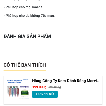
- Phù hợp cho mọi loại da.
- Phù hợp cho da không đều màu.
ĐÁNH GIÁ SẢN PHẨM
CÓ THỂ BẠN THÍCH
Hàng Công Ty Kem Đánh Răng Marvis
Loại Bỏ Mảng Bám Vết Ố Vàng Làm
199.000₫
220.000₫
Trắng Răng 85m
Xem chi tiết