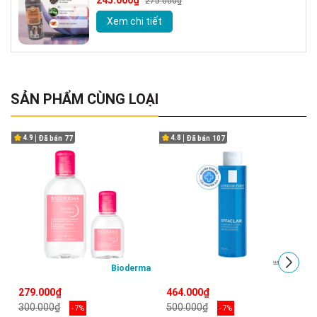
245.000₫
275.000₫
Xem chi tiết
SẢN PHẨM CÙNG LOẠI
4.9
4.8
Đã bán
77
Đã bán
107
Bioderma
279.000₫
464.000₫
300.000₫
500.000₫
- 7%
- 7%