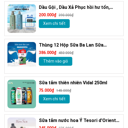
Dầu Gội , Dầu Xả Phục hồi hư tổn,
Giảm gàu sạch ngứa da đầu hương
200.000₫
390.000₫
nước hoa Milanogica 355ml
Xem chi tiết
Thùng 12 Hộp Sữa Ba Lan Sữa
MLEKOVITA Sữa Tươi Nguyên Kem 1 L
386.000₫
450.000₫
Sữa Nhập Khẩu
Thêm vào giỏ
Sữa tắm thiên nhiên Vidal 250ml
75.000₫
145.000₫
Xem chi tiết
Sữa tắm nước hoa Ý Tesori d'Oriente
chính hãng 500ml kèm vòi