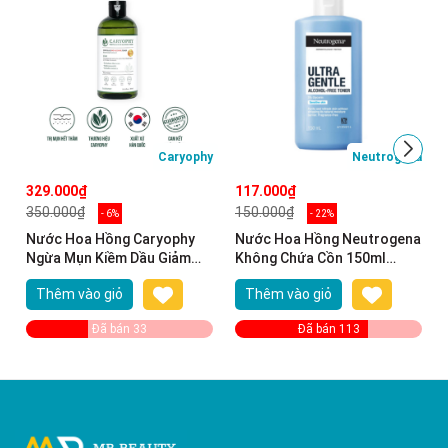
Caryophy
Neutrogena
329.000₫
117.000₫
350.000₫
150.000₫
- 6%
- 22%
Nước Hoa Hồng Caryophy
Nước Hoa Hồng Neutrogena
Ngừa Mụn Kiềm Dầu Giảm
Không Chứa Cồn 150ml
Thâm 300ml Portulaca
Alcohol Free Toner
Thêm vào giỏ
Thêm vào giỏ
Toner
Đã bán 33
Đã bán 113