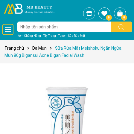
0
0
Kem Chống Nắng
Tẩy Trang
Toner
Sữa Rửa Mặt
Trang chủ
Da Mụn
Sữa Rửa Mặt Meishoku Ngăn Ngừa
Mụn 80g Bigansui Acne Bigan Facial Wash