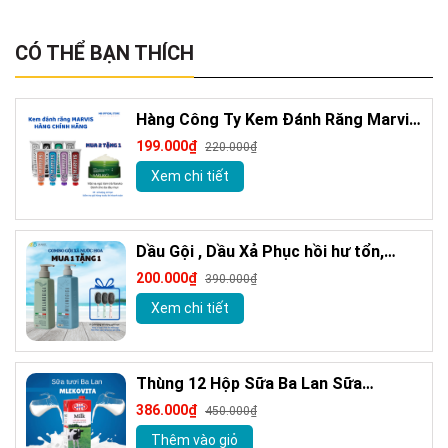
CÓ THỂ BẠN THÍCH
Hàng Công Ty Kem Đánh Răng Marvis
Loại Bỏ Mảng Bám Vết Ố Vàng Làm
199.000₫
220.000₫
Trắng Răng 85m
Xem chi tiết
Dầu Gội , Dầu Xả Phục hồi hư tổn,
Giảm gàu sạch ngứa da đầu hương
200.000₫
390.000₫
nước hoa Milanogica 355ml
Xem chi tiết
Thùng 12 Hộp Sữa Ba Lan Sữa
MLEKOVITA Sữa Tươi Nguyên Kem 1 L
386.000₫
450.000₫
Sữa Nhập Khẩu
Thêm vào giỏ