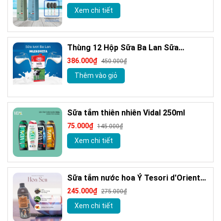
nước hoa Milanogica 355ml
Xem chi tiết
Thùng 12 Hộp Sữa Ba Lan Sữa
MLEKOVITA Sữa Tươi Nguyên Kem 1 L
386.000₫
450.000₫
Sữa Nhập Khẩu
Thêm vào giỏ
Sữa tắm thiên nhiên Vidal 250ml
75.000₫
145.000₫
Xem chi tiết
Sữa tắm nước hoa Ý Tesori d'Oriente
chính hãng 500ml kèm vòi
245.000₫
275.000₫
Xem chi tiết