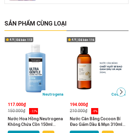
SẢN PHẨM CÙNG LOẠI
4.9
4.9
Đã bán
113
Đã bán
116
Neutrogena
Cocoon
117.000₫
194.000₫
150.000₫
210.000₫
- 22%
- 8%
Nước Hoa Hồng Neutrogena
Nước Cân Bằng Cocoon Bí
Không Chứa Cồn 150ml
Đao Giảm Dầu & Mụn 310ml
Alcohol Free Toner
Winter Melon Toner