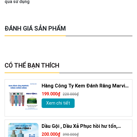
quả sử dụng
ĐÁNH GIÁ SẢN PHẨM
CÓ THỂ BẠN THÍCH
Hàng Công Ty Kem Đánh Răng Marvis
Loại Bỏ Mảng Bám Vết Ố Vàng Làm
199.000₫
220.000₫
Trắng Răng 85m
Xem chi tiết
Dầu Gội , Dầu Xả Phục hồi hư tổn,
Giảm gàu sạch ngứa da đầu hương
200.000₫
390.000₫