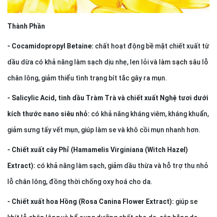
Thành Phần
- Cocamidopropyl Betaine:
chất hoạt động bề mặt chiết xuất từ
dầu dừa có khả năng làm sạch dịu nhẹ, len lỏi và
làm sạch sâu
lỗ
chân lông, giảm thiểu tình trạng bít tắc gây ra mụn.
- Salicylic Acid, tinh dầu Tràm Trà và chiết xuất Nghệ tươi dưới
kích thước nano siêu nhỏ:
có khả năng kháng viêm, kháng khuẩn,
giảm sưng tấy vết mụn, giúp làm se và khô cồi mụn nhanh hơn.
- Chiết xuất cây Phỉ (Hamamelis Virginiana (Witch Hazel)
Extract):
có khả năng làm sạch, giảm dầu thừa và hỗ trợ thu nhỏ
lỗ chân lông, đồng thời chống oxy hoá cho da.
- Chiết xuất hoa Hồng (Rosa Canina Flower Extract):
giúp se