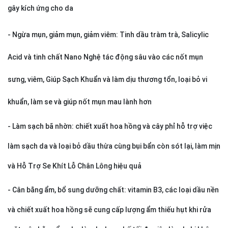
gây kích ứng cho da
- Ngừa mụn, giảm mụn, giảm viêm: Tinh dầu tràm trà, Salicylic
Acid và tinh chất Nano Nghệ tác động sâu vào các nốt mụn
sưng, viêm, Giúp Sạch Khuẩn và làm dịu thương tổn, loại bỏ vi
khuẩn, làm se và giúp nốt mụn mau lành hơn
- Làm sạch bã nhờn: chiết xuất hoa hồng và cây phỉ hỗ trợ việc
làm sạch da và loại bỏ dầu thừa cùng bụi bẩn còn sót lại, làm mịn
và Hỗ Trợ Se Khít Lỗ Chân Lông hiệu quả
- Cân bằng ẩm, bổ sung dưỡng chất: vitamin B3, các loại dầu nền
và chiết xuất hoa hồng sẽ cung cấp lượng ẩm thiếu hụt khi rửa