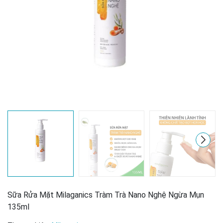
Sữa Rửa Mặt Milaganics Tràm Trà Nano Nghệ Ngừa Mụn
Mã giảm giá:
135ml
Ngày hết hạn: