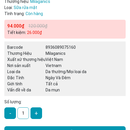
Thương hiệu:
Milaganics
Loại:
Sữa rửa mặt
Điều kiện:
Tình trạng:
Còn hàng
94.000₫
120.000₫
Tiết kiệm:
26.000₫
Barcode
8936089075160
Thương Hiệu
Milaganics
Xuất xứ thương hiệu
Việt Nam
Nơi sản xuất
Vietnam
Loại da
Da thường/Mọi loại da
Đặc Tính
Ngày Và Đêm
Giới tính
Tất cả
Vấn đề về da
Da mụn
Số lượng:
-
+