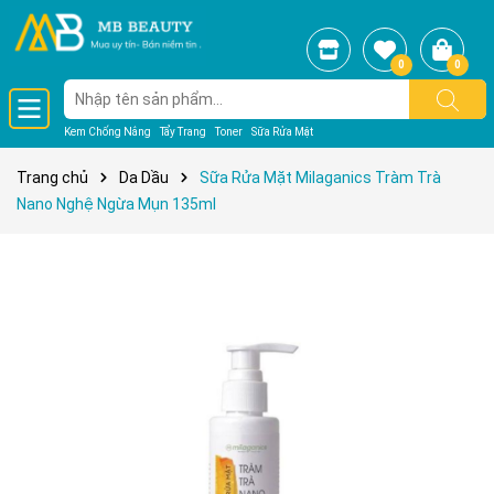
0
0
Kem Chống Nắng
Tẩy Trang
Toner
Sữa Rửa Mặt
Trang chủ
Da Dầu
Sữa Rửa Mặt Milaganics Tràm Trà
Nano Nghệ Ngừa Mụn 135ml