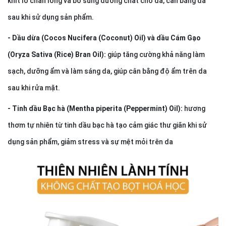
khít lỗ chân lông và bổ sung dưỡng chất cho da, cân bằng da
sau khi sử dụng sản phẩm.
- Dầu dừa (Cocos Nucifera (Coconut) Oil) và dầu Cám Gạo
(Oryza Sativa (Rice) Bran Oil):
giúp tăng cường khả năng làm
sạch, dưỡng ẩm và làm sáng da, giúp cân bằng độ ẩm trên da
sau khi rửa mặt.
- Tinh dầu Bạc hà (Mentha piperita (Peppermint) Oil):
hương
thơm tự nhiên từ tinh dầu bạc hà tạo cảm giác thư giãn khi sử
dụng sản phẩm, giảm stress và sự mệt mỏi trên da