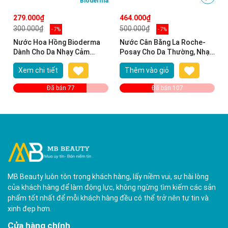
Bioderma
279.000₫
464.000₫
300.000₫
500.000₫
- 7%
- 7%
Nước Hoa Hồng Bioderma
Nước Cân Bằng La Roche-
Dành Cho Da Nhạy Cảm
Posay Cho Da Thường, Nhạy
250ml Sensibio Tonique
Cảm 200ml Soothing Lotion
Xem chi tiết
Thêm vào giỏ
Sensitive Skin
Đã bán 77
Đã bán 107
MB Beauty luôn tôn trọng khách hàng, lấy niềm vui, sự hài lòng
của khách hàng để làm động lực, không ngừng tìm kiếm các sản
phẩm tốt nhất để mỗi khách hàng đều có thể trở nên tự tin và
xinh đẹp hơn.
Cửa hàng chính