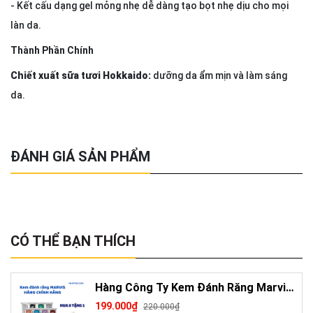
- Kết cấu dạng gel mỏng nhẹ dễ dàng tạo bọt nhẹ dịu cho mọi
làn da.
Thành Phần Chính
Chiết xuất
sữa tươi Hokkaido:
dưỡng da ẩm mịn và làm sáng
da.
ĐÁNH GIÁ SẢN PHẨM
CÓ THỂ BẠN THÍCH
Hàng Công Ty Kem Đánh Răng Marvis
Loại Bỏ Mảng Bám Vết Ố Vàng Làm
199.000₫
220.000₫