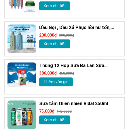
Trắng Răng 85m
Xem chi tiết
Dầu Gội , Dầu Xả Phục hồi hư tổn,
Giảm gàu sạch ngứa da đầu hương
200.000₫
390.000₫
nước hoa Milanogica 355ml
Xem chi tiết
Thùng 12 Hộp Sữa Ba Lan Sữa
MLEKOVITA Sữa Tươi Nguyên Kem 1 L
386.000₫
450.000₫
Sữa Nhập Khẩu
Thêm vào giỏ
Sữa tắm thiên nhiên Vidal 250ml
75.000₫
145.000₫
Xem chi tiết