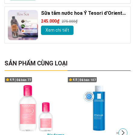
Sữa tắm nước hoa Ý Tesori d'Oriente
chính hãng 500ml kèm vòi
245.000₫
275.000₫
Xem chi tiết
SẢN PHẨM CÙNG LOẠI
4.9
4.8
Đã bán
77
Đã bán
107