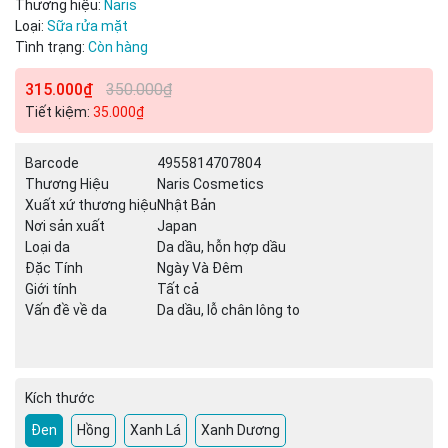
Thương hiệu:
Naris
Loại:
Sữa rửa mặt
Tình trạng:
Còn hàng
315.000₫
350.000₫
Mã giảm giá:
Tiết kiệm:
35.000₫
Ngày hết hạn:
Barcode
4955814707804
Điều kiện:
Thương Hiệu
Naris Cosmetics
Xuất xứ thương hiệu
Nhật Bản
Nơi sản xuất
Japan
Loại da
Da dầu, hỗn hợp dầu
Đặc Tính
Ngày Và Đêm
Giới tính
Tất cả
Vấn đề về da
Da dầu, lỗ chân lông to
Kích thước
Đen
Hồng
Xanh Lá
Xanh Dương