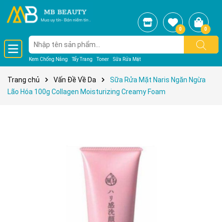
0
0
Kem Chống Nắng
Tẩy Trang
Toner
Sữa Rửa Mặt
Trang chủ
Vấn Đề Về Da
Sữa Rửa Mặt Naris Ngăn Ngừa
Lão Hóa 100g Collagen Moisturizing Creamy Foam