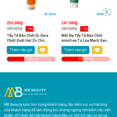
Dr.Sera
innisfree
253.000₫
247.000₫
300.000₫
280.000₫
- 16%
- 12%
Tẩy Tế Bào Chết Dr.Sera
Mặt Nạ Tẩy Tế Bào Chết
Chiết Xuất Hạt Óc Chó
innisfree Từ Lúa Mạch Xanh
100ml Walnut Face Peeling
120ml Green Barley
Thêm vào giỏ
Thêm vào giỏ
Gel
Gommage Mask
Đã bán 36
Đã bán 44
MB Beauty luôn tôn trọng khách hàng, lấy niềm vui, sự hài lòng
của khách hàng để làm động lực, không ngừng tìm kiếm các sản
phẩm tốt nhất để mỗi khách hàng đều có thể trở nên tự tin và