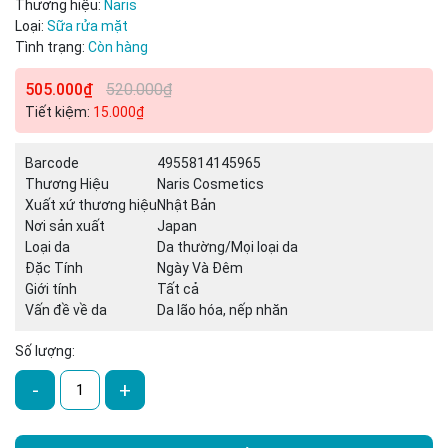
Thương hiệu:
Naris
Loại:
Sữa rửa mặt
Tình trạng:
Còn hàng
505.000₫
520.000₫
Tiết kiệm:
15.000₫
Barcode
4955814145965
Thương Hiệu
Naris Cosmetics
Xuất xứ thương hiệu
Nhật Bản
Nơi sản xuất
Japan
Loại da
Da thường/Mọi loại da
Đặc Tính
Ngày Và Đêm
Giới tính
Tất cả
Vấn đề về da
Da lão hóa, nếp nhăn
Số lượng:
-
+