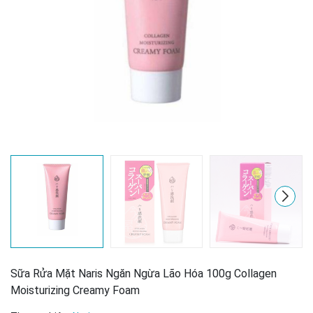
Mã giảm giá:
Sữa Rửa Mặt Naris Ngăn Ngừa Lão Hóa 100g Collagen
Ngày hết hạn:
Moisturizing Creamy Foam
Điều kiện: