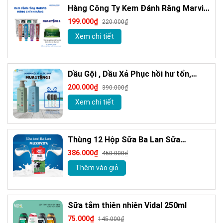
Hàng Công Ty Kem Đánh Răng Marvis
Loại Bỏ Mảng Bám Vết Ố Vàng Làm
199.000₫
220.000₫
Trắng Răng 85m
Xem chi tiết
Dầu Gội , Dầu Xả Phục hồi hư tổn,
Giảm gàu sạch ngứa da đầu hương
200.000₫
390.000₫
nước hoa Milanogica 355ml
Xem chi tiết
Thùng 12 Hộp Sữa Ba Lan Sữa
MLEKOVITA Sữa Tươi Nguyên Kem 1 L
386.000₫
450.000₫
Sữa Nhập Khẩu
Thêm vào giỏ
Sữa tắm thiên nhiên Vidal 250ml
75.000₫
145.000₫