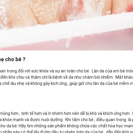
hẹ cho bé ?
an trọng đối với sức khỏe và sự an toàn cho bé . Làn da của em bé mỏ
đến khó chịu và thậm chí là bệnh về da như chàm bội nhiễm . Mặt khác
chế dịu nhẹ và không gây kích ứng , giúp giữ cho làn da của bé mềm m
mỏng hơn , tinh tế hơn và ít nhờm hơn nên dễ bị khô và khích ứng hơn . 
 khỏe mạnh và được nuôi dưỡng . Khi tắm cho bé , điều quan trọng là 
cho da bé. Hãy tìm những sản phẩm không chứa các chất hóa học mạ
phần này có thể lấy đi lớp dầu tự nhiên trên da của bé , dẫn đến khô v