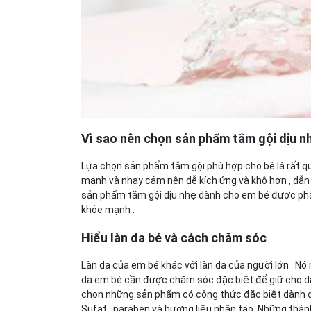
Vì sao nên chọn sản phẩm tắm gội dịu n
Lựa chọn sản phẩm tắm gội phù hợp cho bé là rất qu
manh và nhạy cảm nên dễ kích ứng và khô hơn , dẫn 
sản phẩm tắm gội dịu nhẹ dành cho em bé được pha 
khỏe mạnh .
Hiểu làn da bé và cách chăm sóc
Làn da của em bé khác với làn da của người lớn . Nó 
da em bé cần được chăm sóc đặc biệt để giữ cho da
chọn những sản phẩm có công thức đặc biệt dành 
Sufat , paraben và hương liệu nhân tạo. Những thành 