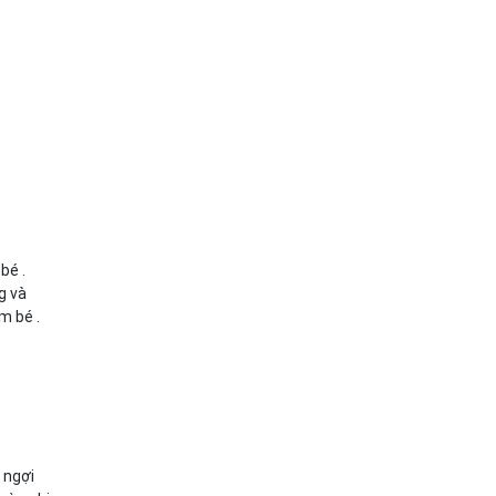
bé .
g và
m bé .
 ngợi