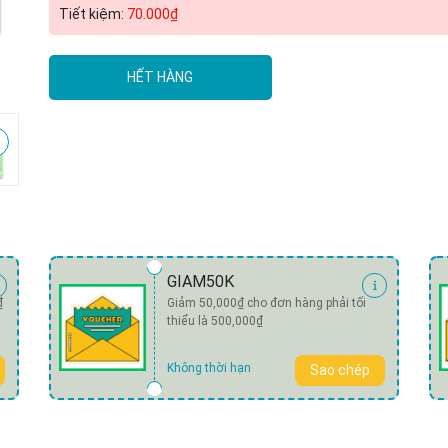
Tiết kiệm:
70.000₫
Mã giảm giá:
HẾT HÀNG
Ngày hết hạn:
Điều kiện:
GIAM50K
₫
Giảm 50,000₫ cho đơn hàng phải tối
thiểu là 500,000₫
Không thời hạn
Sao chép