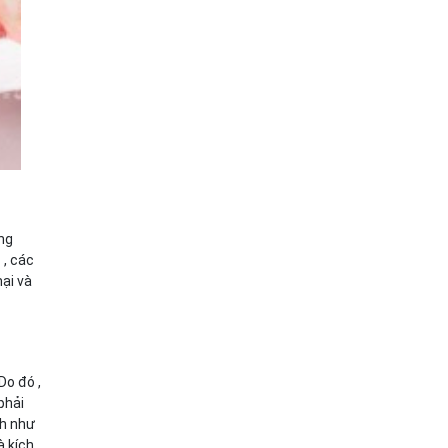
ng
 , các
ại và
Do đó ,
phải
nh như
à kích