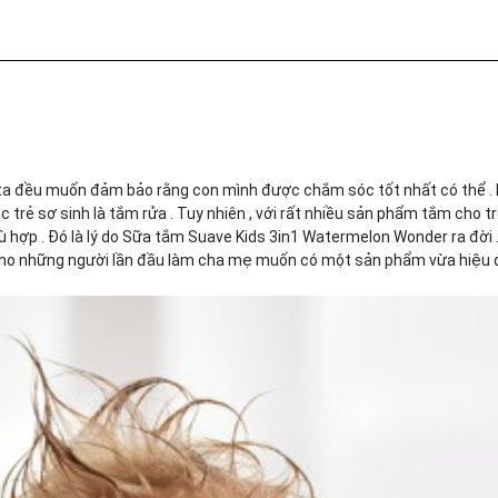
 ta đều muốn đảm bảo rằng con mình được chắm sóc tốt nhất có thể .
trẻ sơ sinh là tắm rửa . Tuy nhiên , với rất nhiều sản phẩm tắm cho t
ù hợp . Đó là lý do Sữa tắm Suave Kids 3in1 Watermelon Wonder ra đời 
cho những người lần đầu làm cha mẹ muốn có một sản phẩm vừa hiệu 