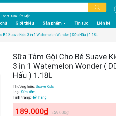
Toner
Sữa Rửa Mặt
 chủ
Giới thiệu
Sản phẩm
Tin tức
Liên hệ
 Bé Suave Kids 3 in 1 Watemelon Wonder ( Dữa Hấu ) 1.18L
Sữa Tắm Gội Cho Bé Suave Ki
3 in 1 Watemelon Wonder ( D
Hấu ) 1.18L
Thương hiệu:
Suave Kids
Loại:
Sữa tắm
Tình trạng:
Hết hàng
189.000₫
259.000₫