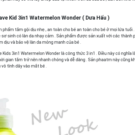
ave Kid 3in1 Watermelon Wonder ( Dưa Hấu )
phẩm tắm gội dịu nhẹ , an toàn cho bé an toàn cho bé ở mọi lứa tuổi 
bé sơ sinh có làn da nhạy cảm . Sản phẩm được sản xuất với các thành 
àm dịu và bảo vệ làn da mỏng manh của bé .
Kids 3in1 Watermelon Wonder là công thức 3 in1 . Điều này có nghĩa l
 thời gian tắm trở nên nhanh chóng và dễ dàng . Sản phaatm này cũng k
vô tình dây vào mắt bé .