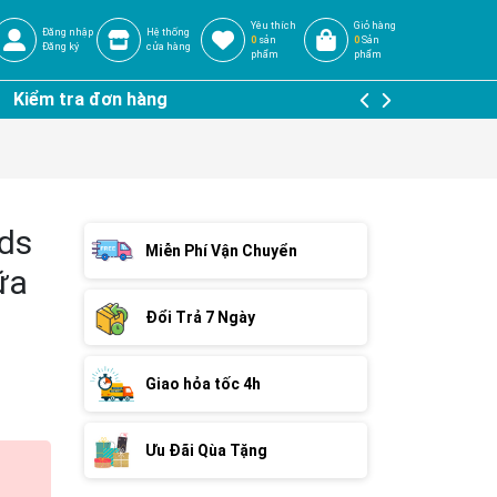
Yêu thích
Giỏ hàng
Đăng nhập
Hệ thống
0
sản
0
Sản
Đăng ký
cửa hàng
phẩm
phẩm
Kiểm tra đơn hàng
ds
Miễn Phí Vận Chuyển
ữa
Đổi Trả 7 Ngày
Giao hỏa tốc 4h
Ưu Đãi Qùa Tặng