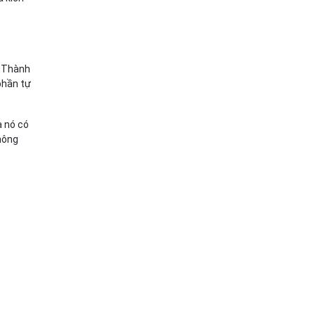
. Thành
phần tự
à nó có
hông