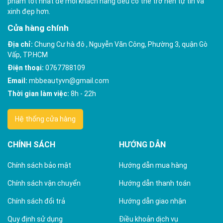
phẩm tốt nhất để mỗi khách hàng đều có thể trở nên tự tin và
xinh đẹp hơn.
Cửa hàng chính
Địa chỉ:
Chung Cư hà đô , Nguyễn Văn Công, Phường 3, quận Gò
Vấp, TP.HCM
Điện thoại:
0767788109
Email:
mbbeautyvn@gmail.com
Thời gian làm việc:
8h - 22h
Hệ thống cửa hàng
CHÍNH SÁCH
HƯỚNG DẪN
Chính sách bảo mật
Hướng dẫn mua hàng
Chính sách vận chuyển
Hướng dẫn thanh toán
Chính sách đổi trả
Hướng dẫn giao nhận
Quy định sử dụng
Điều khoản dịch vụ