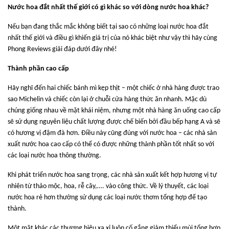
Nước hoa đắt nhất thế giới có gì khác so với dòng nước hoa khác?
Nếu bạn đang thắc mắc không biết tại sao có những loại nước hoa đắt
nhất thế giới và điều gì khiến giá trị của nó khác biệt như vậy thì hãy cùng
Phong Reviews giải đáp dưới đây nhé!
Thành phần cao cấp
Hãy nghĩ đến hai chiếc bánh mì kẹp thịt – một chiếc ở nhà hàng được trao
sao Michelin và chiếc còn lại ở chuỗi cửa hàng thức ăn nhanh. Mặc dù
chúng giống nhau về mặt khái niệm, nhưng một nhà hàng ăn uống cao cấp
sẽ sử dụng nguyên liệu chất lượng được chế biến bởi đầu bếp hạng A và sẽ
có hương vị đậm đà hơn. Điều này cũng đúng với nước hoa – các nhà sản
xuất nước hoa cao cấp có thể có được những thành phần tốt nhất so với
các loại nước hoa thông thường.
Khi phát triển nước hoa sang trọng, các nhà sản xuất kết hợp hương vị tự
nhiên từ thảo mộc, hoa, rễ cây,…. vào công thức. Về lý thuyết, các loại
nước hoa rẻ hơn thường sử dụng các loại nước thơm tổng hợp để tạo
thành.
Một mặt khác các thương hiệu xa xỉ luôn cố gắng giảm thiểu mùi tổng hợp