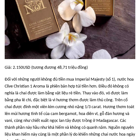
Giá: 2.150USD (tương đương 48,71 triệu đồng)
Đối với những người không đủ tiền mua Imperial Majesty (số 1), nước hoa
Clive Christian 1 Aroma là phiên bản hợp túi tiền hơn. Điều đó không có
nghĩa là chai được làm bằng vật liệu rẻ tiền. Thay vào đó, vỏ được làm
bằng pha lê chì, đặc biệt là vì hương thơm được làm thủ công. Trên cổ
chai được đính một viên kim cương nhỏ nặng 1/3 carat. Hương thơm toát
lên mùi hương tinh tế của cam bergamot, hoa diên vĩ, gỗ đàn hương và
vani, cũng như chiết xuất ngọc lan tây được trồng ở Madagascar. Các
thành phần này hầu như khá hiếm và không có quanh năm. Nguồn nguyên
liệu khan hiếm này cũng là một phần lý do khiến những chai nước hoa ngày