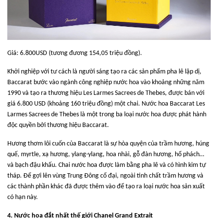
Giá: 6.800USD (tương đương 154,05 triệu đồng).
Khởi nghiệp với tư cách là người sáng tạo ra các sản phẩm pha lê lập dị,
Baccarat bước vào ngành công nghiệp nước hoa vào khoảng những năm
1990 và tạo ra thương hiệu Les Larmes Sacrees de Thebes, được bán với
giá 6.800 USD (khoảng 160 triệu đồng) một chai. Nước hoa Baccarat Les
Larmes Sacrees de Thebes là một trong ba loại nước hoa được phát hành
độc quyền bởi thương hiệu Baccarat.
Hương thơm lôi cuốn của Baccarat là sự hòa quyện của trầm hương, húng
quế, myrtle, xạ hương, ylang-ylang, hoa nhài, gỗ đàn hương, hổ phách…
và bạch đậu khấu. Chai nước hoa được làm bằng pha lê và có hình kim tự
tháp. Để gợi lên vùng Trung Đông cổ đại, ngoài tinh chất trầm hương và
các thành phần khác đã được thêm vào để tạo ra loại nước hoa sản xuất
có hạn này.
4. Nước hoa đắt nhất thế giới Chanel Grand Extrait