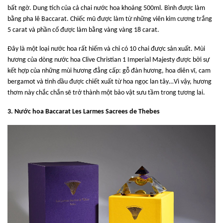
bất ngờ. Dung tích của cả chai nước hoa khoảng 500ml. Bình được làm
bằng pha lê Baccarat. Chiếc mũ được làm từ những viên kim cương trắng
5 carat và phần cổ được làm bằng vàng vàng 18 carat.
Đây là một loại nước hoa rất hiếm và chỉ có 10 chai được sản xuất. Mùi
hương của dòng nước hoa Clive Christian 1 Imperial Majesty được bởi sự
kết hợp của những mùi hương đẳng cấp: gỗ đàn hương, hoa diên vĩ, cam
bergamot và tinh dầu được chiết xuất từ hoa ngọc lan tây…Vì vậy, hương
thơm này chắc chắn sẽ trở thành một bảo vật sưu tầm trong tương lai.
3. Nước hoa Baccarat Les Larmes Sacrees de Thebes