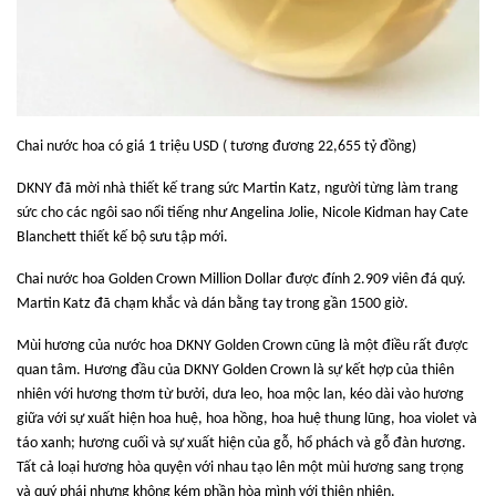
Chai nước hoa có giá 1 triệu USD ( tương đương 22,655 tỷ đồng)
DKNY đã mời nhà thiết kế trang sức Martin Katz, người từng làm trang
sức cho các ngôi sao nổi tiếng như Angelina Jolie, Nicole Kidman hay Cate
Blanchett thiết kế bộ sưu tập mới.
Chai nước hoa Golden Crown Million Dollar được đính 2.909 viên đá quý.
Martin Katz đã chạm khắc và dán bằng tay trong gần 1500 giờ.
Mùi hương của nước hoa DKNY Golden Crown cũng là một điều rất được
quan tâm. Hương đầu của DKNY Golden Crown là sự kết hợp của thiên
nhiên với hương thơm từ bưởi, dưa leo, hoa mộc lan, kéo dài vào hương
giữa với sự xuất hiện hoa huệ, hoa hồng, hoa huệ thung lũng, hoa violet và
táo xanh; hương cuối và sự xuất hiện của gỗ, hổ phách và gỗ đàn hương.
Tất cả loại hương hòa quyện với nhau tạo lên một mùi hương sang trọng
và quý phái nhưng không kém phần hòa mình với thiên nhiên.