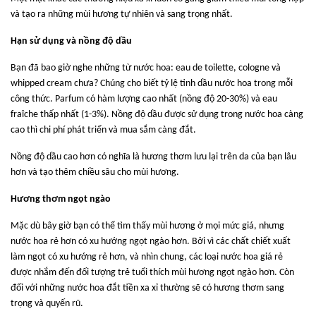
và tạo ra những mùi hương tự nhiên và sang trọng nhất.
Hạn sử dụng và nồng độ dầu
Bạn đã bao giờ nghe những từ nước hoa: eau de toilette, cologne và
whipped cream chưa? Chúng cho biết tỷ lệ tinh dầu nước hoa trong mỗi
công thức. Parfum có hàm lượng cao nhất (nồng độ 20-30%) và eau
fraîche thấp nhất (1-3%). Nồng độ dầu được sử dụng trong nước hoa càng
cao thì chi phí phát triển và mua sắm càng đắt.
Nồng độ dầu cao hơn có nghĩa là hương thơm lưu lại trên da của bạn lâu
hơn và tạo thêm chiều sâu cho mùi hương.
Hương thơm ngọt ngào
Mặc dù bây giờ bạn có thể tìm thấy mùi hương ở mọi mức giá, nhưng
nước hoa rẻ hơn có xu hướng ngọt ngào hơn. Bởi vì các chất chiết xuất
làm ngọt có xu hướng rẻ hơn, và nhìn chung, các loại nước hoa giá rẻ
được nhắm đến đối tượng trẻ tuổi thích mùi hương ngọt ngào hơn. Còn
đối với những nước hoa đắt tiền xa xỉ thường sẽ có hương thơm sang
trọng và quyến rũ.