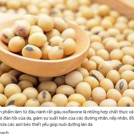
 phẩm làm từ đậu nành rất giàu isoflavone là những hợp chất thực vật
ộ đàn hồi của da, giảm sự xuất hiện của các đường nhăn, nếp nhăn, đồ
ứa các axit béo thiết yếu giúp nuôi dưỡng làn da.
 hạch