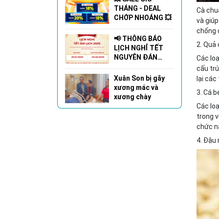
THÁNG - DEAL
Cà chua
CHỚP NHOÁNG 💥
và giúp
chống o
📢 THÔNG BÁO
2. Quả
LỊCH NGHỈ TẾT
NGUYÊN ĐÁN
Các loạ
2025 🌸🎉
cấu trú
Xuân Son bị gãy
lại các
xương mác và
3. Cá 
xương chày
Các loạ
trong v
chức nă
4. Đậu