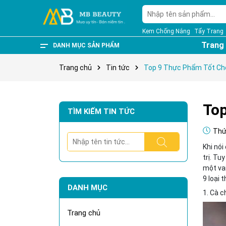
Kem Chống Nắng
Tẩy Trang
Trang
DANH MỤC SẢN PHẨM
Bách hóa Online
Sản Phẩm Bán Chạy
Thương Hiệu
Hot Deals
Mỹ Phẩm High - End
Chắm Sóc Cá Nhân
Thực Phẩm Chức Nắng
Chăm Sóc Da Đầu
Kem Dưỡng
Nước Hoa
Chăm Sóc Da Mặt
Trang Điểm
Chắm Sóc Cơ Thể
Trang chủ
Tin tức
Top 9 Thực Phẩm Tốt Ch
Top
TÌM KIẾM TIN TỨC
Thứ 
Khi nó
trị. Tu
một vai
9 loại 
DANH MỤC
1. Cà 
Trang chủ