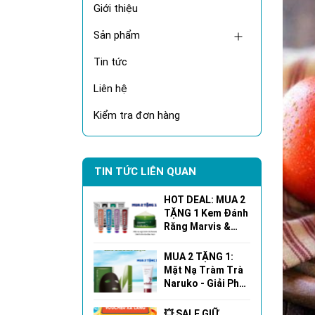
Giới thiệu
Sản phẩm
Tin tức
Liên hệ
Kiểm tra đơn hàng
TIN TỨC LIÊN QUAN
HOT DEAL: MUA 2
TẶNG 1 Kem Đánh
Răng Marvis &
Mặt Nạ Ngủ
Naruko!
MUA 2 TẶNG 1:
Mặt Nạ Tràm Trà
Naruko - Giải Pháp
Cho Làn Da Dầu
Mụn Hoàn Hảo!
💥 SALE GIỮ