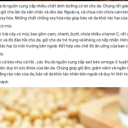
 là nguồn cung cấp nhiều chất dinh dưỡng có lợi cho da. Chúng rất giàu
 giữ cho làn da săn chắc và dẻo dai. Ngoài ra, cà chua còn chứa carote
xy hóa. Những chất chống oxy hóa này giúp bảo vệ da khỏi tác hại của
 có mùi
i trái cây có mùi, bao gồm cam, chanh, bưởi, chứa nhiều vitamin C, rất 
c và độ đàn hồi cho da, giữ cho da trẻ trung và không có nếp nhăn. Hơ
 tác hại từ môi trường bên ngoài. Kết hợp vào chế độ ăn uống của bạn 
béo
i cá béo như cá hồi , các thu là nguồn cung cấp axit béo omega-3 tuyệt
iệc duy trì sức khỏe của làn da. Chúng giúp giữ ẩm, giảm viêm và ngăn 
ng rào cản của da, bảo vệ da khỏi tác nhân bên ngoài và duy trì tính t
 nành