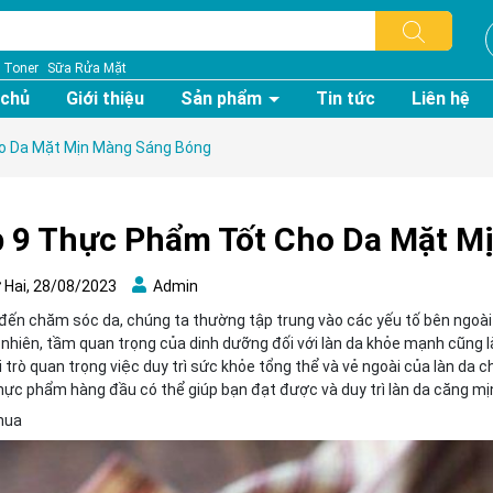
Toner
Sữa Rửa Mặt
 chủ
Giới thiệu
Sản phẩm
Tin tức
Liên hệ
o Da Mặt Mịn Màng Sáng Bóng
 9 Thực Phẩm Tốt Cho Da Mặt M
Hai, 28/08/2023
Admin
i đến chăm sóc da, chúng ta thường tập trung vào các yếu tố bên ngo
y nhiên, tầm quan trọng của dinh dưỡng đối với làn da khỏe mạnh cũng 
 trò quan trọng việc duy trì sức khỏe tổng thể và vẻ ngoài của làn da c
thực phẩm hàng đầu có thể giúp bạn đạt được và duy trì làn da căng mị
chua