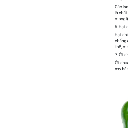
Các loạ
là chất
mang lị
6. Hạt 
Hạt chi
chống o
thể, ma
7. Ớt 
Ớt chuô
oxy hóa