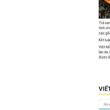
Trà xan
tính ch
các gốc
Kết luậ
Việt k
làn da.
được là
VIẾ