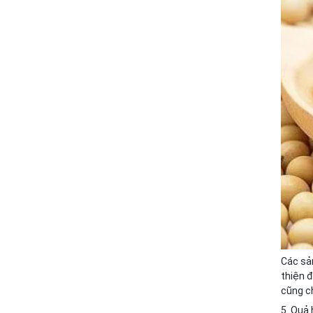
Các sản
thiện đ
cũng ch
5. Quả