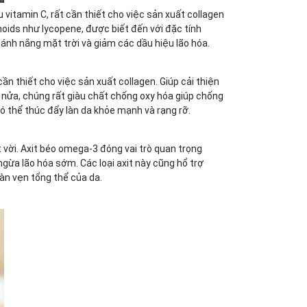
 vitamin C, rất cần thiết cho việc sản xuất collagen
noids như lycopene, được biết đến với đặc tính
 ánh nắng mặt trời và giảm các dầu hiệu lão hóa.
cần thiết cho việc sản xuất collagen. Giúp cải thiện
n nửa, chúng rất giàu chất chống oxy hóa giúp chống
có thể thúc đẩy làn da khỏe mạnh và rạng rỡ.
 vời. Axit béo omega-3 đóng vai trò quan trọng
ngừa lão hóa sớm. Các loại axit này cũng hổ trợ
oàn vẹn tổng thể của da.