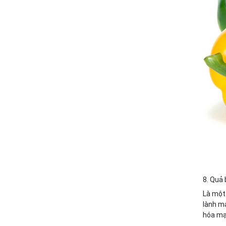
8. Quả
Là một 
lành mạ
hóa mạ