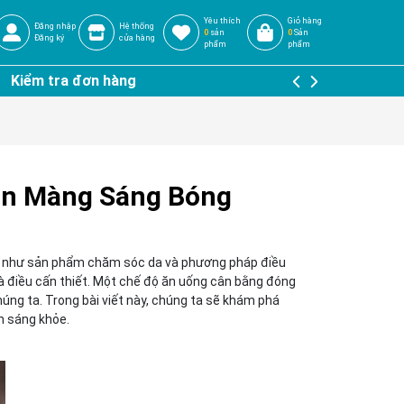
Yêu thích
Giỏ hàng
Đăng nhập
Hệ thống
0
sản
0
Sản
Đăng ký
cửa hàng
phẩm
phẩm
Kiểm tra đơn hàng
ịn Màng Sáng Bóng
ài như sản phẩm chăm sóc da và phương pháp điều
là điều cấn thiết. Một chế độ ăn uống cân bằng đóng
húng ta. Trong bài viết này, chúng ta sẽ khám phá
n sáng khỏe.