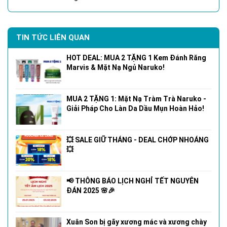
TIN TỨC LIÊN QUAN
HOT DEAL: MUA 2 TẶNG 1 Kem Đánh Răng
Marvis & Mặt Nạ Ngủ Naruko!
MUA 2 TẶNG 1: Mặt Nạ Tràm Trà Naruko -
Giải Pháp Cho Làn Da Dầu Mụn Hoàn Hảo!
💥 SALE GIỮ THÁNG - DEAL CHỚP NHOÁNG
💥
📢 THÔNG BÁO LỊCH NGHỈ TẾT NGUYÊN
ĐÁN 2025 🌸🎉
Xuân Son bị gãy xương mác và xương chày