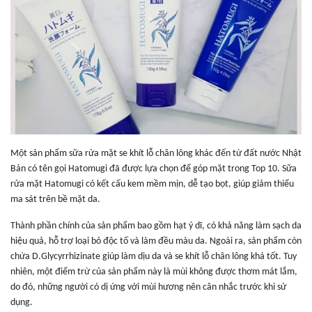
Một sản phẩm sữa rửa mặt se khít lỗ chân lông khác đến từ đất nước Nhật
Bản có tên gọi Hatomugi đã được lựa chọn để góp mặt trong Top 10. Sữa
rửa mặt Hatomugi có kết cấu kem mềm mịn, dễ tạo bọt, giúp giảm thiểu
ma sát trên bề mặt da.
Thành phần chính của sản phẩm bao gồm hạt ý dĩ, có khả năng làm sạch da
hiệu quả, hỗ trợ loại bỏ độc tố và làm đều màu da. Ngoài ra, sản phẩm còn
chứa D.Glycyrrhizinate giúp làm dịu da và se khít lỗ chân lông khá tốt. Tuy
nhiên, một điểm trừ của sản phẩm này là mùi không được thơm mát lắm,
do đó, những người có dị ứng với mùi hương nên cân nhắc trước khi sử
dụng.