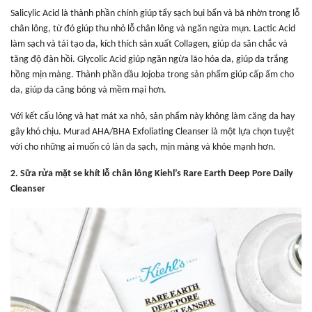
Salicylic Acid là thành phần chính giúp tẩy sạch bụi bẩn và bã nhờn trong lỗ
chân lông, từ đó giúp thu nhỏ lỗ chân lông và ngăn ngừa mụn. Lactic Acid
làm sạch và tái tạo da, kích thích sản xuất Collagen, giúp da săn chắc và
tăng độ đàn hồi. Glycolic Acid giúp ngăn ngừa lão hóa da, giúp da trắng
hồng mịn màng. Thành phần dầu Jojoba trong sản phẩm giúp cấp ẩm cho
da, giúp da căng bóng và mềm mại hơn.
Với kết cấu lỏng và hạt mát xa nhỏ, sản phẩm này không làm căng da hay
gây khó chịu. Murad AHA/BHA Exfoliating Cleanser là một lựa chọn tuyệt
vời cho những ai muốn có làn da sạch, mịn màng và khỏe mạnh hơn.
2
.
Sữa rửa mặt se khít lỗ chân lông Kiehl’s Rare Earth Deep Pore Daily
Cleanser