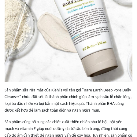
Sản phẩm sữa rửa mặt của Kiehl's với tên gọi "Rare Earth Deep Pore Daily
Cleanser" chứa đất sét là thành phần chính giúp làm sạch sâu lỗ chân lông,
loại bỏ dầu nhờn và bụi bẩn một cách hiệu quả. Thành phần BHA cũng
được kết hợp để làm sạch toàn diện và ngăn ngừa mụn.
Sản phẩm cũng bổ sung các chiết xuất thiên nhiên như lô hội, bột yến
mạch và vitamin E giúp nuôi dưỡng da từ sâu bên trong, đồng thời cung
cấp độ ẩm cần thiết để ngăn ngừa vấn đề oxy hóa. Tuy nhiên, sản phẩm có