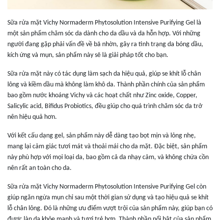
Sữa rửa mặt Vichy Normaderm Phytosolution Intensive Purifying Gel là
một sản phẩm chăm sóc da dành cho da dầu và da hỗn hợp. Với những
người đang gặp phải vấn đề về bã nhờn, gây ra tình trạng da bóng dầu,
kích ứng và mụn, sản phẩm này sẽ là giải pháp tốt cho bạn.
Sữa rửa mặt này có tác dụng làm sạch da hiệu quả, giúp se khít lỗ chân
lông và kiềm dầu mà không làm khô da. Thành phần chính của sản phẩm
bao gồm nước khoáng Vichy và các hoạt chất như Zinc oxide, Copper,
Salicylic acid, Bifidus Probiotics, đều giúp cho quá trình chăm sóc da trở
nên hiệu quả hơn.
Với kết cấu dạng gel, sản phẩm này dễ dàng tạo bọt mịn và lỏng nhẹ,
mang lại cảm giác tươi mát và thoải mái cho da mặt. Đặc biệt, sản phẩm
này phù hợp với mọi loại da, bao gồm cả da nhạy cảm, và không chứa cồn
nên rất an toàn cho da.
Sữa rửa mặt Vichy Normaderm Phytosolution Intensive Purifying Gel còn
giúp ngăn ngừa mụn chỉ sau một thời gian sử dụng và tạo hiệu quả se khít
lỗ chân lông. Đó là những ưu điểm vượt trội của sản phẩm này, giúp bạn có
được làn da khỏe mạnh và tươi trẻ hơn. Thành phần nổi bật của sản phẩm