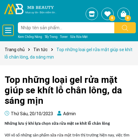
0
0
Kem Chống Nắng
Tẩy Trang
Toner
Sữa Rửa Mặt
Trang chủ
Tin tức
Top những loại gel rửa mặt giúp se khít
lỗ chân lông, da sáng mịn
Top những loại gel rửa mặt
giúp se khít lỗ chân lông, da
sáng mịn
Thứ Sáu, 20/10/2023
Admin
Những lưu ý khi lựa chọn sữa rửa mặt se khít lỗ chân lông
Với vô số những sản phẩm
sữa rửa mặt
trên thị trường hiện nay, việc tìm