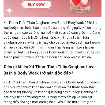
Xịt Thơm Toàn Thân Gingham Love Bath & Body Work 236ml là
loại body mist hoàn hảo cho việc sử dụng hàng ngày. Nó có hương
thơm ngọt ngào và lãng mạn sẽ khiến bạn có cảm giác như đang
bước qua một cánh đồng hoa hồng. Xịt Thơm Toàn Thân
Gingham Love này là hoàn hảo cho bất cứ ai yêu thích mùi hương
ấm áp và hấp dẫn. Xịt Thơm Toàn Thân Gingham Love là sản
phẩm nổi bật của hãng Bath & Body Work được chiết xuất từ các
thành phần tự nhiên rất dịu nhẹ nên phù hợp với mọi làn da.
Điều gì khiến Xịt Thơm Toàn Thân Gingham Love
Bath & Body Work trở nên độc đáo?
Xịt Thơm Toàn Thân Gingham Love Bath & Body Work độc đáo vì
nó có hương thơm khác hẳn với bất kỳ loại xịt thơm toàn thân
nào trên thị trường. Nó không quá nống hay quá ngọt, nhưng nó
chứa sự tinh tế và lãng mạn. Hương thơm ấm áp và mời gọi,
mang đến cho bạn một cảm giác quyến rũ sẽ thu hút mọi ánh