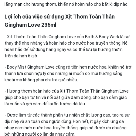
lãng mạn cho hương thơm, khiến nó hoàn hảo cho bất kì dịp nào.
Lợi ích của việc sử dụng Xịt Thơm Toàn Thân
Gingham Love 236ml
- Xịt Thơm Toàn Thân Gingham Love của Bath & Body Work là sự
thay thế nhẹ nhàng và hoàn hảo cho nước hoa truyền thống. Nó
hoàn hảo đế sử dụng hàng ngày và có thể lưu lại hương thơm
trên da hơn 6 giờ.
- Body Mist Gingham Love cũng rẻ tiền hơn nước hoa, khiến nó trở
thành lựa chọn hợp lý cho những ai muốn có mùi hương sảng
khoái mà không phải chi trả quá nhiều.
- Hương thơm hoàn hảo của Xịt Thơm Toàn Thân Gingham Love
giúp cho bạn tự tin và nổi bật giữa đám đông, cho bạn cảm giác
lôi cuốn và gợi cảm để lại ấn tượng dài lâu.
- Được làm từ các thành phần tự nhiên chất lượng cao, tạo ra sự
dịu nhẹ và an toàn cho người dùng. Hơn hết, ít gây kích ứng da
nhạy cảm hơn nước hoa truyền thống, giúp nó được ưa chuộng
bởi những người có làn da nhạy cảm.