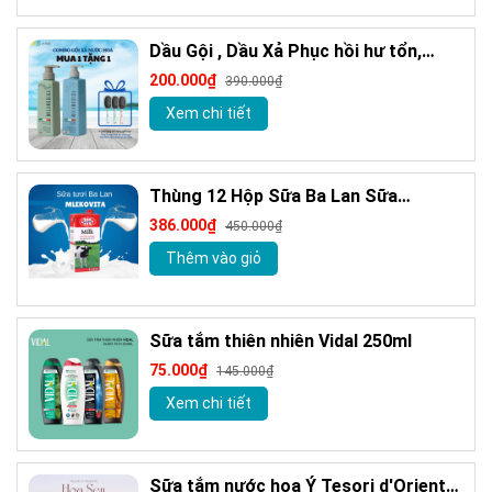
Dầu Gội , Dầu Xả Phục hồi hư tổn,
Giảm gàu sạch ngứa da đầu hương
200.000₫
390.000₫
nước hoa Milanogica 355ml
Xem chi tiết
Thùng 12 Hộp Sữa Ba Lan Sữa
MLEKOVITA Sữa Tươi Nguyên Kem 1 L
386.000₫
450.000₫
Sữa Nhập Khẩu
Thêm vào giỏ
Sữa tắm thiên nhiên Vidal 250ml
75.000₫
145.000₫
Xem chi tiết
Sữa tắm nước hoa Ý Tesori d'Oriente