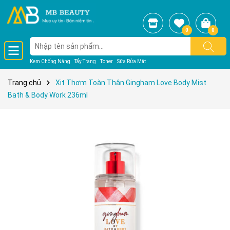
0
0
Kem Chống Nắng
Tẩy Trang
Toner
Sữa Rửa Mặt
Trang chủ
Xịt Thơm Toàn Thân Gingham Love Body Mist
Bath & Body Work 236ml