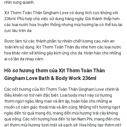
nhìn xung quanh.
Xịt Thơm Toàn Thân Gingham Love có dung tích cực khủng với
236ml. Phù hợp cho việc sử dụng hàng ngày. Giá thành thấp hơn
các loại nước hoa truyền thống nhưng mùi hương lại có thể lưu lại
cực lâu trên da.
Được làm từ các thành phần tự nhiên chất lượng cao, nên an
toàn khi sử dụng. Xịt Thơm Toàn Thân dịu nhẹ hơn các loại nước
hoa khác nên sẽ không gây kích ứng cho da. Hoàn hảo cho những
ai có làn da nhạy cảm.
Hồ sơ hương thơm của Xịt Thơm Toàn Thân
Gingham Love Bath & Body Work 236ml
Các nốt hương của Xịt Thơm Toàn Thân Gingham Love chính là
điều khiến nó trở nên đặc biệt. Loại body mist này có hương
thơm ngọt ngào, lãng mạn và ấm áp, hoàn hảo cho những ai
muốn có cảm giác thoải mài và ấm cúng. Những nốt hương ngọt
ngào đến từ quả mọng đỏ, mang đến mùi hương trái cây không
quá nống. Các nốt hương hoa đến từ lan Nam Phi, mang đến cho
xịt thơm mùi hương tươi mát và sạch sẽ. Hoa hồng tạo thêm nét