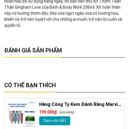
hoàn hảo để sử dụng hàng ngày, thì bạn nên thử Xịt Thơm Toàn
Thân Gingham Love của Bath & Body Work 236ml. Xịt toàn thân
này có hương thơm độc đáo vừa ngọt ngào vừa có hương hoa,
khiến nó trở nên tuyệt vời cho những ai muốn trở nên lôi cuốn và
quyến rũ.
ĐÁNH GIÁ SẢN PHẨM
CÓ THỂ BẠN THÍCH
Hàng Công Ty Kem Đánh Răng Marvis
Loại Bỏ Mảng Bám Vết Ố Vàng Làm
199.000₫
220.000₫
Trắng Răng 85m
Xem chi tiết