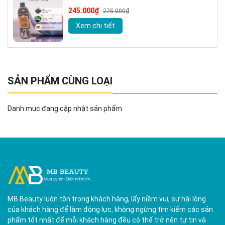
chính hãng 500ml kèm vòi
245.000₫
275.000₫
Xem chi tiết
SẢN PHẨM CÙNG LOẠI
Danh mục đang cập nhật sản phẩm
MB Beauty luôn tôn trọng khách hàng, lấy niềm vui, sự hài lòng
của khách hàng để làm động lực, không ngừng tìm kiếm các sản
phẩm tốt nhất để mỗi khách hàng đều có thể trở nên tự tin và