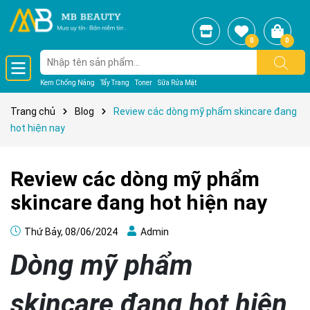
0
0
Kem Chống Nắng
Tẩy Trang
Toner
Sữa Rửa Mặt
Trang chủ
Blog
Review các dòng mỹ phẩm skincare đang
hot hiện nay
Review các dòng mỹ phẩm
skincare đang hot hiện nay
Thứ Bảy, 08/06/2024
Admin
Dòng mỹ phẩm
skincare đang hot hiện