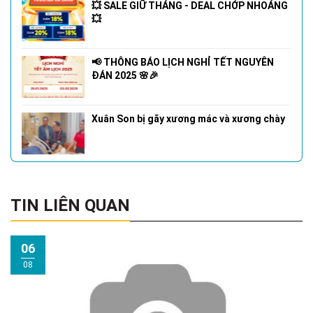
💥 SALE GIỮ THÁNG - DEAL CHỚP NHOÁNG
💥
📢 THÔNG BÁO LỊCH NGHỈ TẾT NGUYÊN
ĐÁN 2025 🌸🎉
Xuân Son bị gãy xương mác và xương chày
TIN LIÊN QUAN
06
08